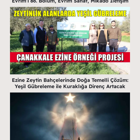
Evrim’i 86. Bölüm, Evrim Sanat, Mikado İletişim
Ezine Zeytin Bahçelerinde Doğa Temelli Çözüm:
Yeşil Gübreleme ile Kuraklığa Direnç Artacak