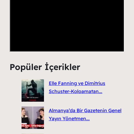
Popüler İçerikler
Elle Fanning ve Dimitrius
Schuster-Koloamatan...
Almanya’da Bir Gazetenin Genel
Yayın Yönetmen...