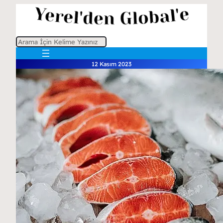
A
r
12 Kasım 2023
a