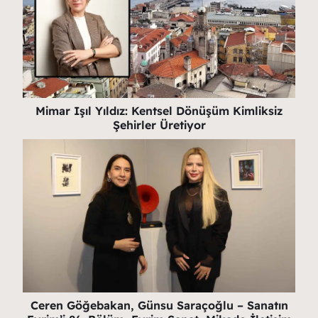
Mimar Işıl Yıldız: Kentsel Dönüşüm Kimliksiz
Şehirler Üretiyor
Ceren Göğebakan, Günsu Saraçoğlu – Sanatın