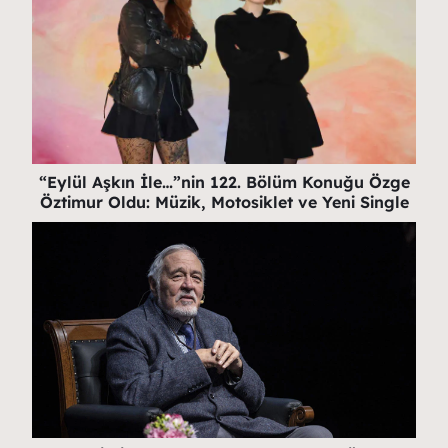
“Eylül Aşkın İle…”nin 122. Bölüm Konuğu Özge
Öztimur Oldu: Müzik, Motosiklet ve Yeni Single