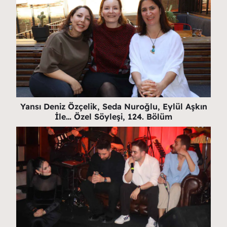
Yansı Deniz Özçelik, Seda Nuroğlu, Eylül Aşkın
İle… Özel Söyleşi, 124. Bölüm