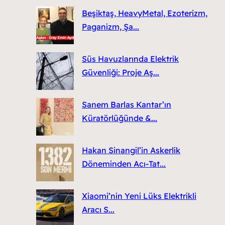
Beşiktaş, HeavyMetal, Ezoterizm,
Paganizm, Şa...
Süs Havuzlarında Elektrik
Güvenliği: Proje Aş...
Sanem Barlas Kantar’ın
Küratörlüğünde &...
Hakan Sinangil’in Askerlik
Döneminden Acı-Tat...
Xiaomi’nin Yeni Lüks Elektrikli
Aracı S...