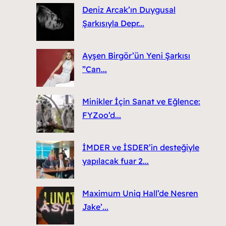
Deniz Arcak’ın Duygusal
Şarkısıyla Depr...
Ayşen Birgör’ün Yeni Şarkısı
”Can...
Minikler İçin Sanat ve Eğlence:
FYZoo’d...
İMDER ve İSDER’in desteğiyle
yapılacak fuar 2...
Maximum Uniq Hall’de Nesren
Jake’...