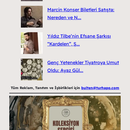
Marcin Konser Biletleri Satışta:
Nereden ve N...
Yıldız Tilbe’nin Efsane Şarkısı
“Kardelen”, Ş...
Genç Yetenekler Tiyatroya Umut
Oldu: Ayaz Gül...
Tüm Reklam, Tanıtım ve İşbirlikleri için
bulten@turhapo.com