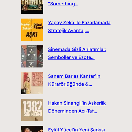
“Something...
Yapay Zekâ ile Pazarlamada
Stratejik Avantaj:...
Sinemada Gizli Anlatımlar:
Semboller ve Ezote...
Sanem Barlas Kantar’ın
Küratörlüğünde &...
Hakan Sinangil’in Askerlik
Döneminden Acı-Tat...
Eylül Yücel’in Yeni Şarkısı