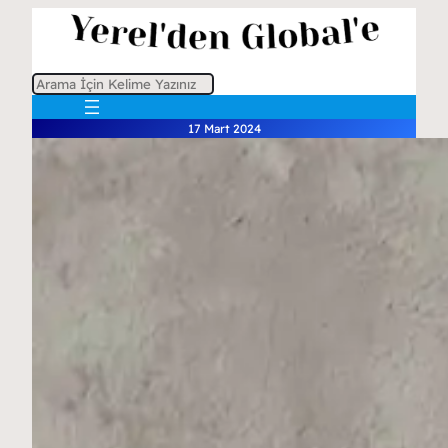
A
r
17 Mart 2024
a