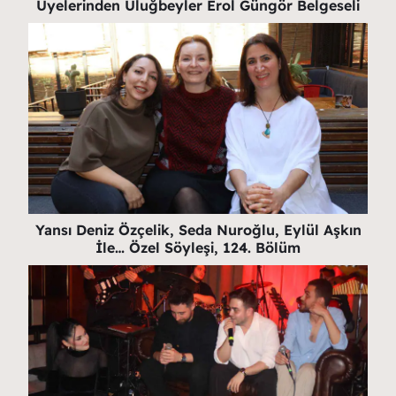
Üyelerinden Uluğbeyler Erol Güngör Belgeseli
Yansı Deniz Özçelik, Seda Nuroğlu, Eylül Aşkın
İle… Özel Söyleşi, 124. Bölüm