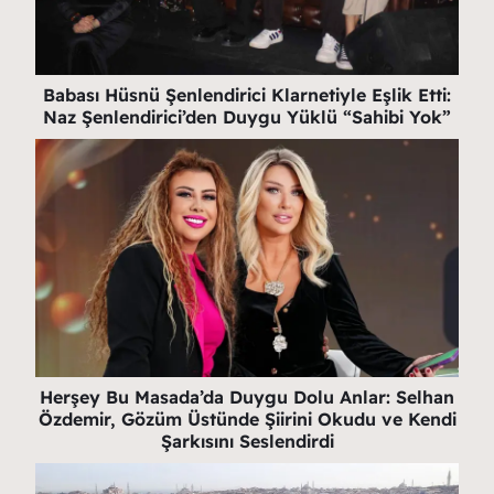
Babası Hüsnü Şenlendirici Klarnetiyle Eşlik Etti:
Naz Şenlendirici’den Duygu Yüklü “Sahibi Yok”
Herşey Bu Masada’da Duygu Dolu Anlar: Selhan
Özdemir, Gözüm Üstünde Şiirini Okudu ve Kendi
Şarkısını Seslendirdi