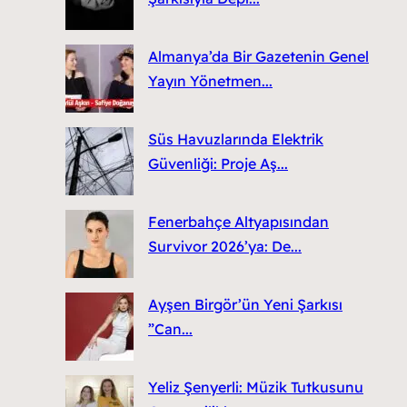
Almanya’da Bir Gazetenin Genel
Yayın Yönetmen...
Süs Havuzlarında Elektrik
Güvenliği: Proje Aş...
Fenerbahçe Altyapısından
Survivor 2026’ya: De...
Ayşen Birgör’ün Yeni Şarkısı
”Can...
Yeliz Şenyerli: Müzik Tutkusunu