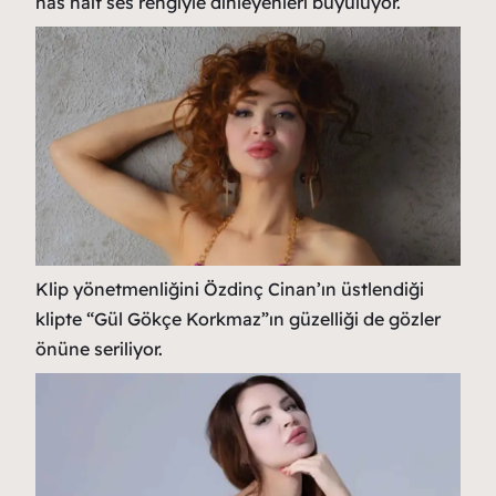
has naif ses rengiyle dinleyenleri büyülüyor.
Klip yönetmenliğini Özdinç Cinan’ın üstlendiği
klipte “Gül Gökçe Korkmaz”ın güzelliği de gözler
önüne seriliyor.