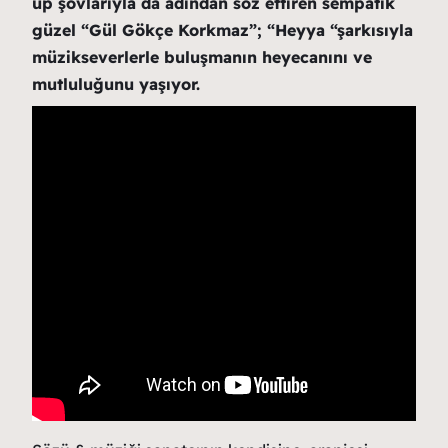
up şovlarıyla da adından söz ettiren sempatik
güzel “Gül Gökçe Korkmaz”; “Heyya “şarkısıyla
müzikseverlerle buluşmanın heyecanını ve
mutluluğunu yaşıyor.