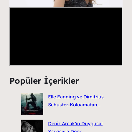
Popüler İçerikler
Elle Fanning ve Dimitrius
Schuster-Koloamatan...
Deniz Arcak’ın Duygusal
Şarkısıyla Depr...