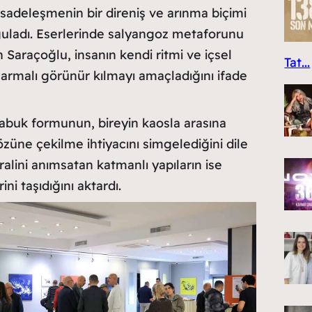
sadeleşmenin bir direniş ve arınma biçimi
rguladı. Eserlerinde salyangoz metaforunu
 Saraçoğlu, insanın kendi ritmi ve içsel
Tat...
malı görünür kılmayı amaçladığını ifade
kabuk formunun, bireyin kaosla arasına
özüne çekilme ihtiyacını simgelediğini dile
ralini anımsatan katmanlı yapıların ise
ni taşıdığını aktardı.