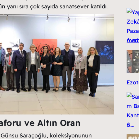
n yanı sıra çok sayıda sanatsever katıldı.
Avant
Ezote
foru ve Altın Oran
&...
ı Günsu Saraçoğlu, koleksiyonunun