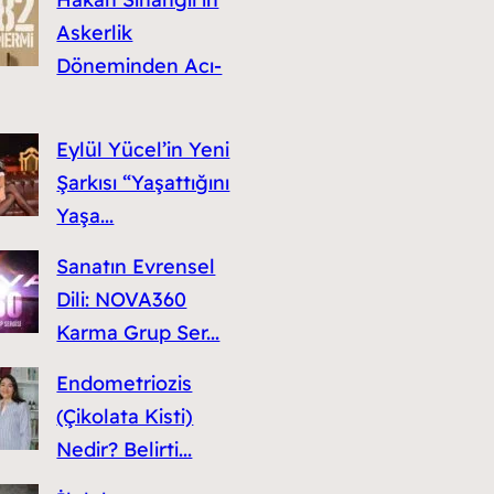
Askerlik
Döneminden Acı-
Eylül Yücel’in Yeni
Şarkısı “Yaşattığını
Yaşa...
Sanatın Evrensel
Dili: NOVA360
Karma Grup Ser...
Endometriozis
(Çikolata Kisti)
Nedir? Belirti...