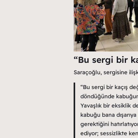
“Bu sergi bir k
Saraçoğlu, sergisine iliş
“Bu sergi bir kaçış de
döndüğünde kabuğunu 
Yavaşlık bir eksiklik d
kabuğu bana dışarıya
gerektiğini hatırlatıyo
ediyor; sessizlikte ke