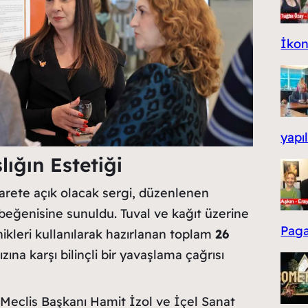
İko
yapıl
lığın Estetiği
yarete açık olacak sergi, düzenlenen
beğenisine sunuldu. Tuval ve kağıt üzerine
Paga
nikleri kullanılarak hazırlanan toplam
26
ına karşı bilinçli bir yavaşlama çağrısı
 Meclis Başkanı Hamit İzol ve İçel Sanat