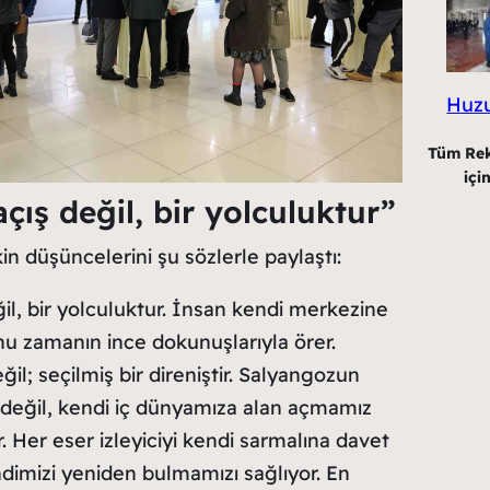
Huzur
Tüm Rekl
içi
açış değil, bir yolculuktur”
kin düşüncelerini şu sözlerle paylaştı:
ğil, bir yolculuktur. İnsan kendi merkezine
zamanın ince dokunuşlarıyla örer.
eğil; seçilmiş bir direniştir. Salyangozun
 değil, kendi iç dünyamıza alan açmamız
r. Her eser izleyiciyi kendi sarmalına davet
ndimizi yeniden bulmamızı sağlıyor. En