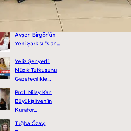
Altyapısından
Survivor 2026’ya:
Ayşen Birgör’ün
Yeni Şarkısı ”Can...
Yeliz Şenyerli:
Müzik Tutkusunu
Gazetecilikle...
Prof. Nilay Kan
Büyükişliyen’in
Küratör...
Tuğba Özay: