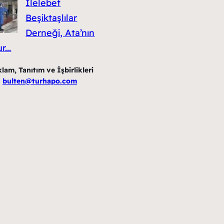
İlelebet
Beşiktaşlılar
Derneği, Ata’nın
...
am, Tanıtım ve İşbirlikleri
n
bulten@turhapo.com