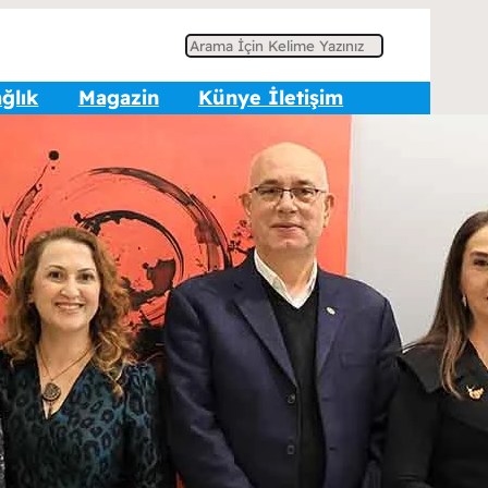
A
r
ğlık
Magazin
Künye İletişim
a
ler İçerikler
Elle Fanning ve