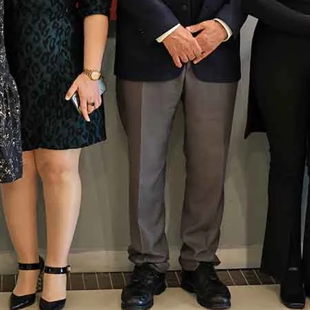
Dimitrius
Schuster-
amatan...
Deniz Arcak’ın
Duygusal
Şarkısıyla Depr...
Almanya’da Bir
Gazetenin Genel
Yayın Yönetmen...
Süs Havuzlarında
Elektrik Güvenliği:
Proje Aş...
Fenerbahçe