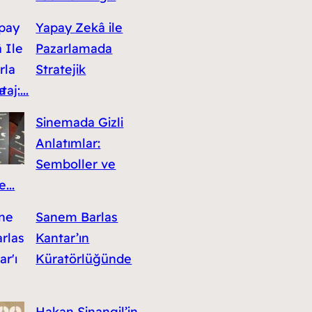
Yapay Zekâ ile
Pazarlamada
Stratejik
aj:...
Sinemada Gizli
Anlatımlar:
Semboller ve
...
Sanem Barlas
Kantar’ın
Küratörlüğünde
Hakan Sinangil’in