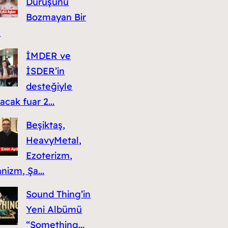
Duruşunu
Bozmayan Bir
n
İMDER ve
İSDER’in
desteğiyle
acak fuar 2...
Beşiktaş,
HeavyMetal,
Ezoterizm,
nizm, Şa...
Sound Thing’in
Yeni Albümü
“Something...