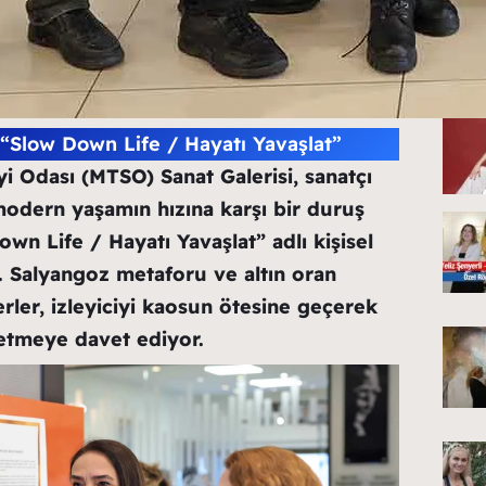
De...
“Slow Down Life / Hayatı Yavaşlat”
i Odası (MTSO) Sanat Galerisi, sanatçı
odern yaşamın hızına karşı bir duruş
own Life / Hayatı Yavaşlat” adlı kişisel
tı. Salyangoz metaforu ve altın oran
erler, izleyiciyi kaosun ötesine geçerek
fetmeye davet ediyor.