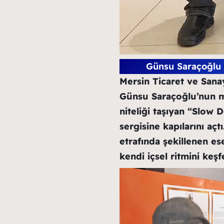
Günsu Saraçoğlu 
Mersin Ticaret ve Sanay
Günsu Saraçoğlu’nun m
niteliği taşıyan “Slow D
sergisine kapılarını aç
etrafında şekillenen es
kendi içsel ritmini keş