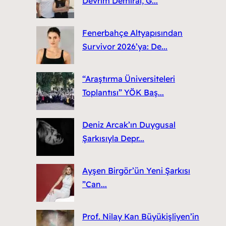
Devrim Demiral, G...
Fenerbahçe Altyapısından
Survivor 2026’ya: De...
“Araştırma Üniversiteleri
Toplantısı” YÖK Baş...
Deniz Arcak’ın Duygusal
Şarkısıyla Depr...
Ayşen Birgör’ün Yeni Şarkısı
”Can...
Prof. Nilay Kan Büyükişliyen’in