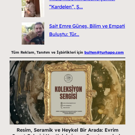
“Kardelen”, Ş...
Sait Emre Güneş, Bilim ve Empati
Buluştu: Tür...
Tüm Reklam, Tanıtım ve İşbirlikleri için
bulten@turhapo.com
Resim, Seramik ve Heykel Bir Arada: Evrim