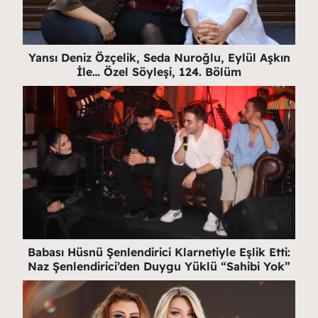
Yansı Deniz Özçelik, Seda Nuroğlu, Eylül Aşkın
İle… Özel Söyleşi, 124. Bölüm
Babası Hüsnü Şenlendirici Klarnetiyle Eşlik Etti:
Naz Şenlendirici’den Duygu Yüklü “Sahibi Yok”