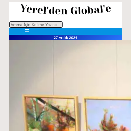
A
r
27 Aralık 2024
a