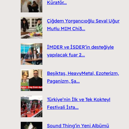
Küratör...
Çiğdem Yorgancıoğlu Seval Uğur
Mutlu MIM Chi3...
İMDER ve İSDER’in desteğiyle
yapılacak fuar 2...
Beşiktaş, HeavyMetal, Ezoterizm,
Paganizm, Şa...
Türkiye’nin İlk ve Tek Kokteyl
Festivali İsta...
Sound Thing’in Yeni Albümü