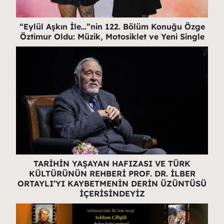
“Eylül Aşkın İle…”nin 122. Bölüm Konuğu Özge
Öztimur Oldu: Müzik, Motosiklet ve Yeni Single
TARİHİN YAŞAYAN HAFIZASI VE TÜRK
KÜLTÜRÜNÜN REHBERİ PROF. DR. İLBER
ORTAYLI’YI KAYBETMENİN DERİN ÜZÜNTÜSÜ
İÇERİSİNDEYİZ