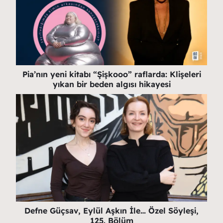
Pia’nın yeni kitabı “Şişkooo” raflarda: Klişeleri
yıkan bir beden algısı hikayesi
Defne Güçsav, Eylül Aşkın İle… Özel Söyleşi,
125. Bölüm