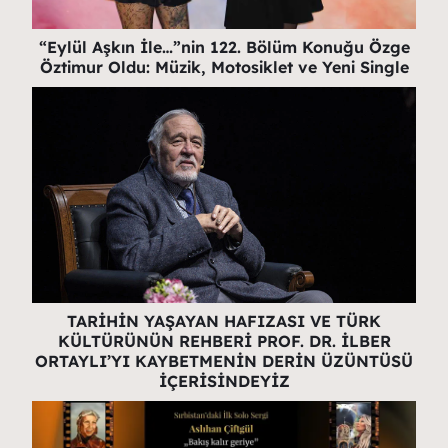
“Eylül Aşkın İle…”nin 122. Bölüm Konuğu Özge
Öztimur Oldu: Müzik, Motosiklet ve Yeni Single
TARİHİN YAŞAYAN HAFIZASI VE TÜRK
KÜLTÜRÜNÜN REHBERİ PROF. DR. İLBER
ORTAYLI’YI KAYBETMENİN DERİN ÜZÜNTÜSÜ
İÇERİSİNDEYİZ