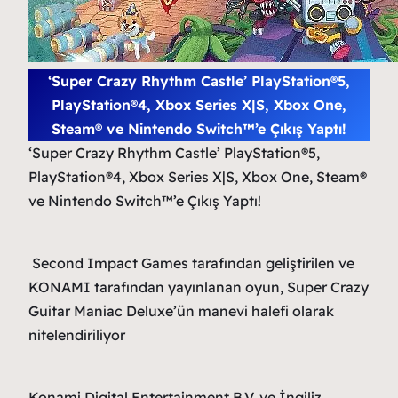
‘Super Crazy Rhythm Castle’ PlayStation®5,
PlayStation®4, Xbox Series X|S, Xbox One,
Steam® ve Nintendo Switch™’e Çıkış Yaptı!
‘Super Crazy Rhythm Castle’ PlayStation®5,
PlayStation®4, Xbox Series X|S, Xbox One, Steam®
ve Nintendo Switch™’e Çıkış Yaptı!
Second Impact Games tarafından geliştirilen ve
KONAMI tarafından yayınlanan oyun, Super Crazy
Guitar Maniac Deluxe’ün manevi halefi olarak
nitelendiriliyor
Konami Digital Entertainment B.V. ve İngiliz