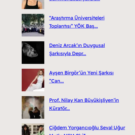
“Araştırma Üniversiteleri
Toplantısı” YÖK Baş...
Deniz Arcak’ın Duygusal
Şarkısıyla Depr...
Ayşen Birgör’ün Yeni Şarkısı
”Can...
Prof. Nilay Kan Büyükişliyen’in
Küratör...
Çiğdem Yorgancıoğlu Seval Uğur