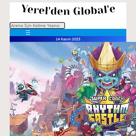
A
r
14 Kasım 2023
a