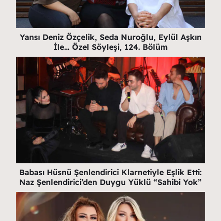
Yansı Deniz Özçelik, Seda Nuroğlu, Eylül Aşkın
İle… Özel Söyleşi, 124. Bölüm
Babası Hüsnü Şenlendirici Klarnetiyle Eşlik Etti:
Naz Şenlendirici’den Duygu Yüklü “Sahibi Yok”