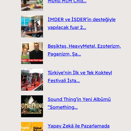
Mutlu MIM Chi3...
İMDER ve İSDER’in desteğiyle
yapılacak fuar 2...
Beşiktaş, HeavyMetal, Ezoterizm,
Paganizm, Şa...
Türkiye’nin İlk ve Tek Kokteyl
Festivali İsta...
Sound Thing’in Yeni Albümü
“Something...
Yapay Zekâ ile Pazarlamada