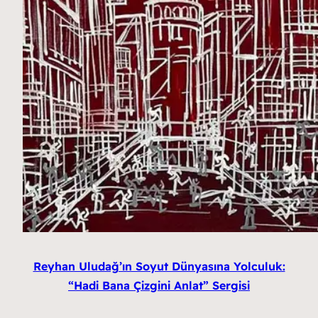
Reyhan Uludağ’ın Soyut Dünyasına Yolculuk:
“Hadi Bana Çizgini Anlat” Sergisi