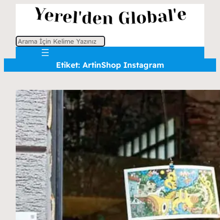
A
r
Etiket:
ArtinShop Instagram
a