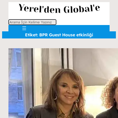
A
r
Etiket:
BPR Guest House etkinliği
a