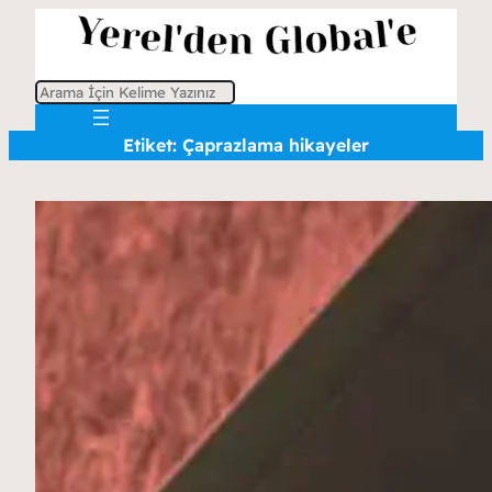
A
r
Etiket:
Çaprazlama hikayeler
a