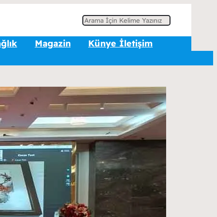
A
r
ğlık
Magazin
Künye İletişim
a