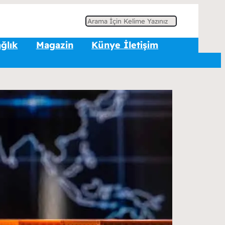
A
r
ğlık
Magazin
Künye İletişim
a