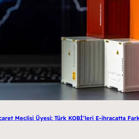
aret Meclisi Üyesi: Türk KOBİ’leri E-ihracatta Far