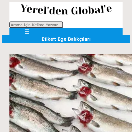
A
r
Etiket:
Ege Balıkçıları
a