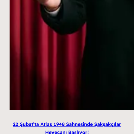
22 Şubat’ta Atlas 1948 Sahnesinde Şakşakçılar
Heyecanı Başlıyor!