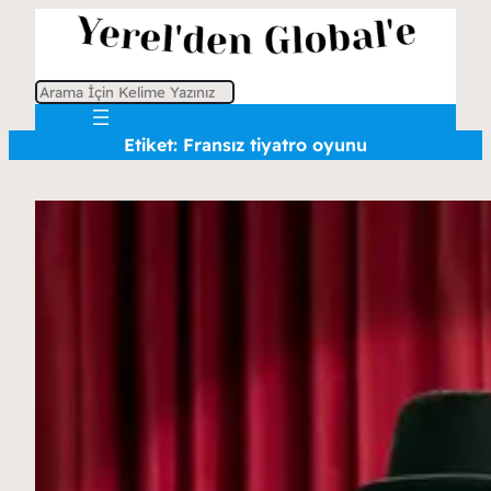
A
r
Etiket:
Fransız tiyatro oyunu
a