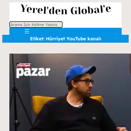
A
r
Etiket:
Hürriyet YouTube kanalı
a