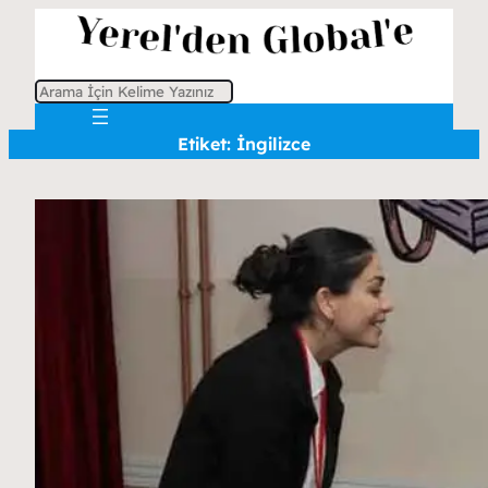
A
r
Etiket:
İngilizce
a