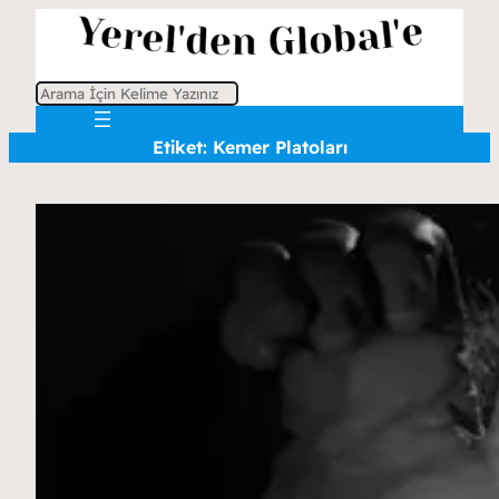
A
r
Etiket:
Kemer Platoları
a