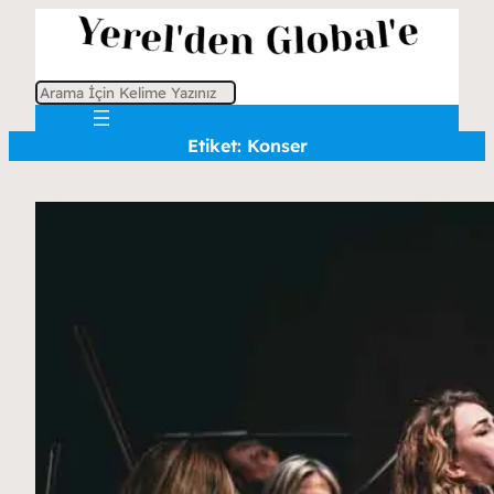
A
r
Etiket:
Konser
a