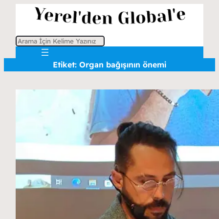
A
r
Etiket:
Organ bağışının önemi
a