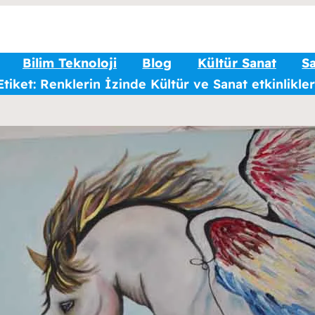
Bilim Teknoloji
Blog
Kültür Sanat
Sa
Etiket:
Renklerin İzinde Kültür ve Sanat etkinlikler