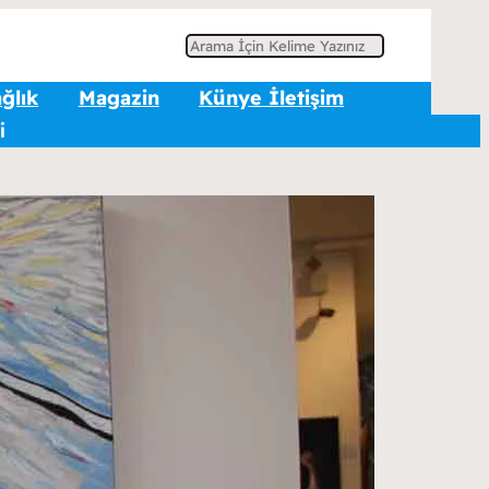
A
r
ğlık
Magazin
Künye İletişim
a
i