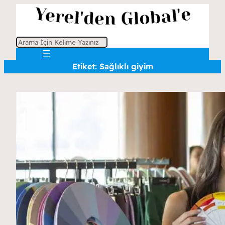
A
r
Etiket:
Sağlıklı giyim
a