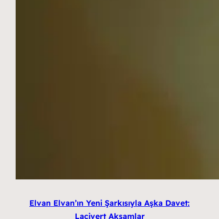
Elvan Elvan’ın Yeni Şarkısıyla Aşka Davet:
Lacivert Akşamlar