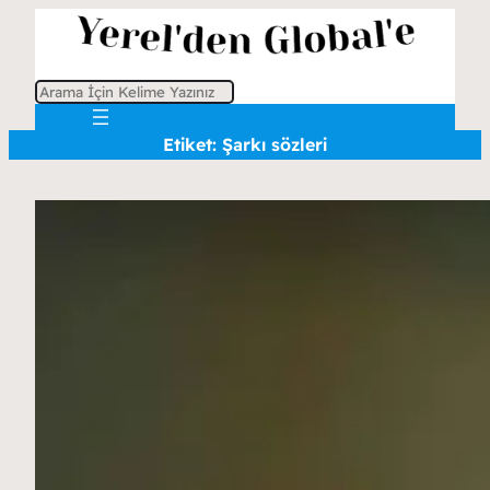
A
r
Etiket:
Şarkı sözleri
a