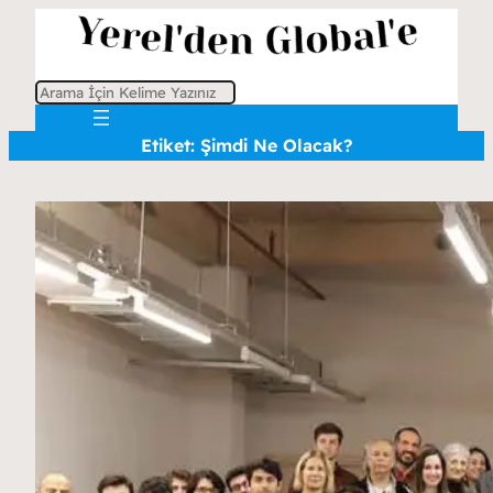
A
r
Etiket:
Şimdi Ne Olacak?
a