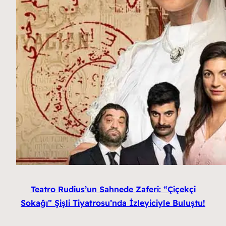
Teatro Rudius’un Sahnede Zaferi: “Çiçekçi
Sokağı” Şişli Tiyatrosu’nda İzleyiciyle Buluştu!