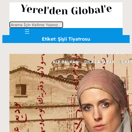
A
r
Etiket:
Şişli Tiyatrosu
a