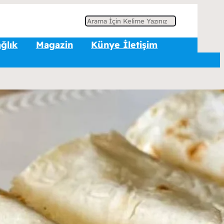
A
r
ğlık
Magazin
Künye İletişim
a