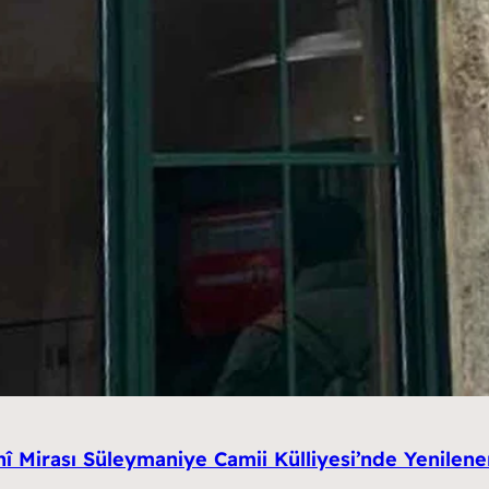
hî Mirası Süleymaniye Camii Külliyesi’nde Yenilen