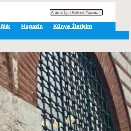
A
r
ğlık
Magazin
Künye İletişim
a