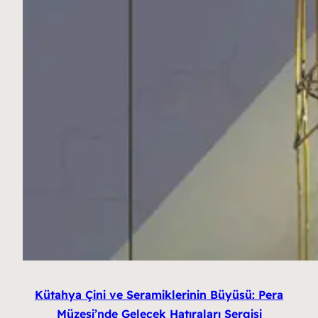
Kütahya Çini ve Seramiklerinin Büyüsü: Pera
Müzesi’nde Gelecek Hatıraları Sergisi