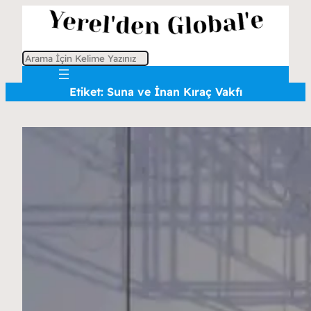
A
r
Etiket:
Suna ve İnan Kıraç Vakfı
a