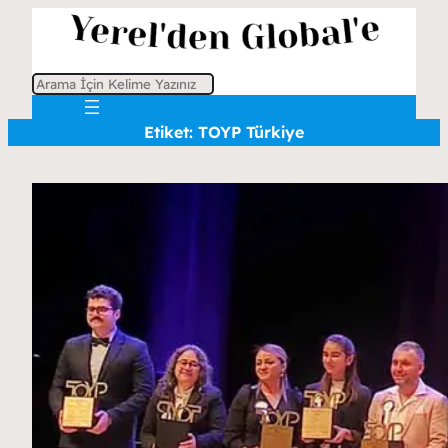
A
r
Etiket:
TOYP Türkiye
a