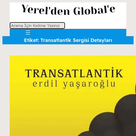
A
r
Etiket:
Transatlantik Sergisi Detayları
a