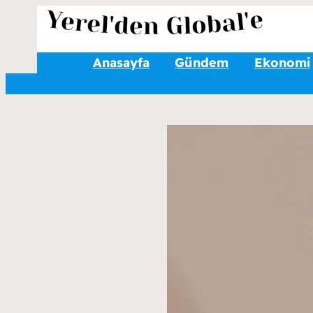
Anasayfa
Gündem
Ekonomi