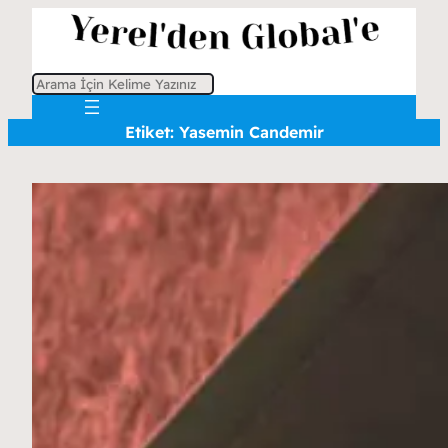
A
r
Etiket:
Yasemin Candemir
a