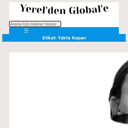
A
r
Etiket:
Yekta Kopan
a