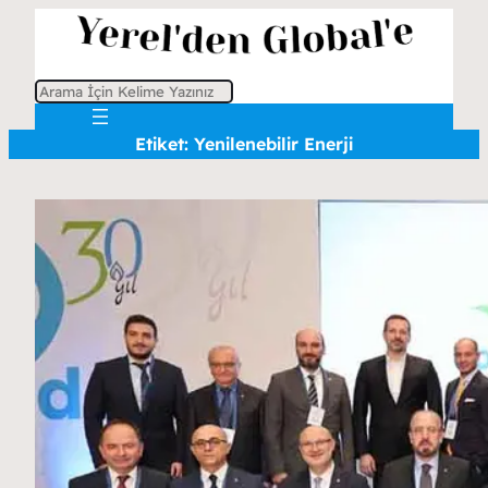
A
r
Etiket:
Yenilenebilir Enerji
a