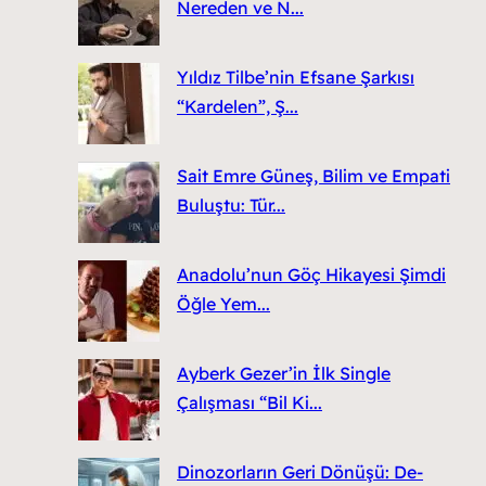
Nereden ve N...
Yıldız Tilbe’nin Efsane Şarkısı
“Kardelen”, Ş...
Sait Emre Güneş, Bilim ve Empati
Buluştu: Tür...
Anadolu’nun Göç Hikayesi Şimdi
Öğle Yem...
Ayberk Gezer’in İlk Single
Çalışması “Bil Ki...
Dinozorların Geri Dönüşü: De-