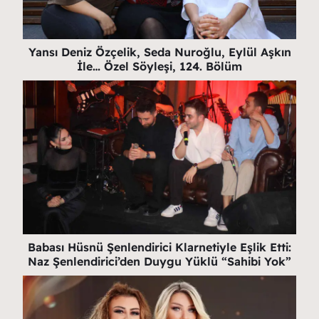
Yansı Deniz Özçelik, Seda Nuroğlu, Eylül Aşkın
İle… Özel Söyleşi, 124. Bölüm
Babası Hüsnü Şenlendirici Klarnetiyle Eşlik Etti:
Naz Şenlendirici’den Duygu Yüklü “Sahibi Yok”