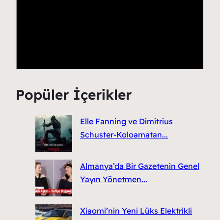
Popüler İçerikler
Elle Fanning ve Dimitrius
Schuster-Koloamatan...
Almanya’da Bir Gazetenin Genel
Yayın Yönetmen...
Xiaomi’nin Yeni Lüks Elektrikli