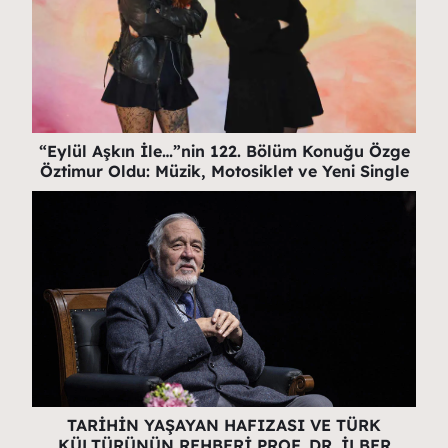
“Eylül Aşkın İle…”nin 122. Bölüm Konuğu Özge
Öztimur Oldu: Müzik, Motosiklet ve Yeni Single
TARİHİN YAŞAYAN HAFIZASI VE TÜRK
KÜLTÜRÜNÜN REHBERİ PROF. DR. İLBER