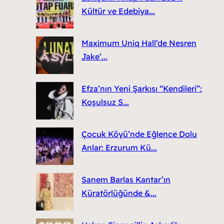
Kültür ve Edebiya...
Maximum Uniq Hall’de Nesren
Jake’...
Efza’nın Yeni Şarkısı “Kendileri”:
Koşulsuz S...
Çocuk Köyü’nde Eğlence Dolu
Anlar: Erzurum Kü...
Sanem Barlas Kantar’ın
Küratörlüğünde &...