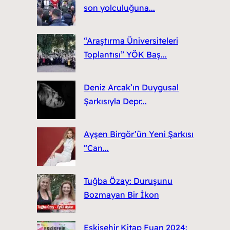
son yolculuğuna...
“Araştırma Üniversiteleri
Toplantısı” YÖK Baş...
Deniz Arcak’ın Duygusal
Şarkısıyla Depr...
Ayşen Birgör’ün Yeni Şarkısı
”Can...
Tuğba Özay: Duruşunu
Bozmayan Bir İkon
Eskişehir Kitap Fuarı 2024: