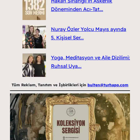
Hakan Sinangil’in Askerlik
Döneminden Acı-Tat...
Nuray Özler Yolcu Mayıs ayında
5. Kişisel Ser...
Yoga, Meditasyon ve Aile Dizilimi:
Ruhsal Uya...
Tüm Reklam, Tanıtım ve İşbirlikleri için
bulten@turhapo.com