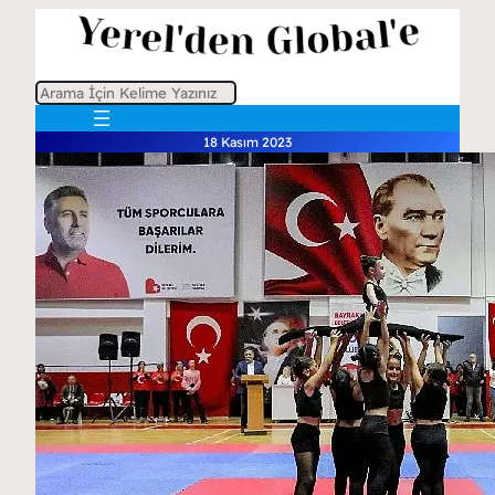
A
r
18 Kasım 2023
a