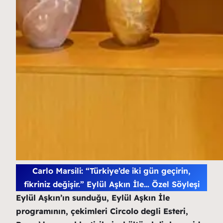
Carlo Marsili: “Türkiye’de iki gün geçirin,
fikriniz değişir.” Eylül Aşkın İle… Özel Söyleşi
Eylül Aşkın’ın sunduğu, Eylül Aşkın İle
programının, çekimleri Circolo degli Esteri,