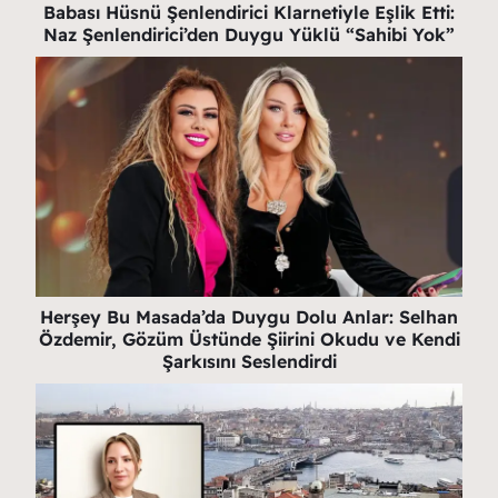
Babası Hüsnü Şenlendirici Klarnetiyle Eşlik Etti:
Naz Şenlendirici’den Duygu Yüklü “Sahibi Yok”
Herşey Bu Masada’da Duygu Dolu Anlar: Selhan
Özdemir, Gözüm Üstünde Şiirini Okudu ve Kendi
Şarkısını Seslendirdi