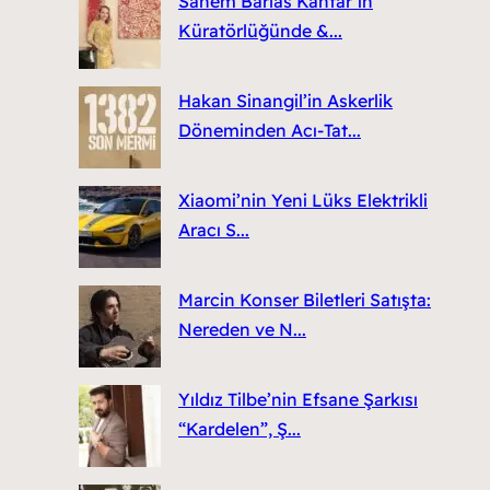
Sanem Barlas Kantar’ın
Küratörlüğünde &...
Hakan Sinangil’in Askerlik
Döneminden Acı-Tat...
Xiaomi’nin Yeni Lüks Elektrikli
Aracı S...
Marcin Konser Biletleri Satışta:
Nereden ve N...
Yıldız Tilbe’nin Efsane Şarkısı
“Kardelen”, Ş...