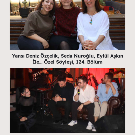
Yansı Deniz Özçelik, Seda Nuroğlu, Eylül Aşkın
İle… Özel Söyleşi, 124. Bölüm