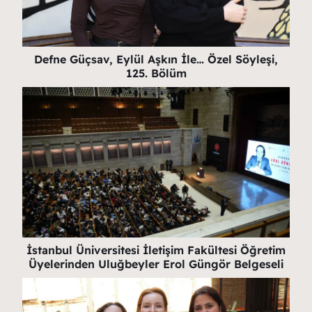
Defne Güçsav, Eylül Aşkın İle… Özel Söyleşi,
125. Bölüm
İstanbul Üniversitesi İletişim Fakültesi Öğretim
Üyelerinden Uluğbeyler Erol Güngör Belgeseli