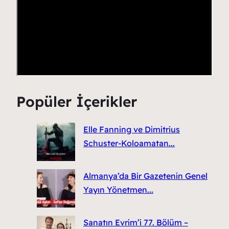
Popüler İçerikler
Elle Fanning ve Dimitrius
Schuster-Koloamatan...
Almanya’da Bir Gazetenin Genel
Yayın Yönetmen...
Sanatın Evrim’i 77. Bölüm –