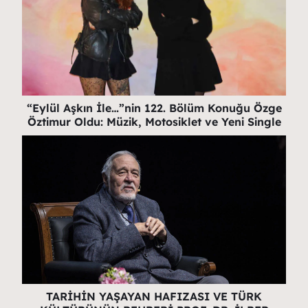
“Eylül Aşkın İle…”nin 122. Bölüm Konuğu Özge
Öztimur Oldu: Müzik, Motosiklet ve Yeni Single
TARİHİN YAŞAYAN HAFIZASI VE TÜRK