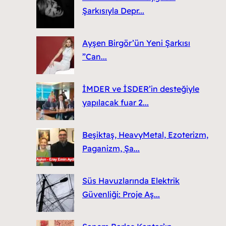
Şarkısıyla Depr...
Ayşen Birgör’ün Yeni Şarkısı
”Can...
İMDER ve İSDER’in desteğiyle
yapılacak fuar 2...
Beşiktaş, HeavyMetal, Ezoterizm,
Paganizm, Şa...
Süs Havuzlarında Elektrik
Güvenliği: Proje Aş...