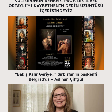
KÜLTÜRÜNÜN REHBERİ PROF. DR. İLBER
ORTAYLI’YI KAYBETMENİN DERİN ÜZÜNTÜSÜ
İÇERİSİNDEYİZ
“Bakış Kalır Geriye…” Sırbistan’ın başkenti
Belgrad’da – Aslıhan Çiftgül