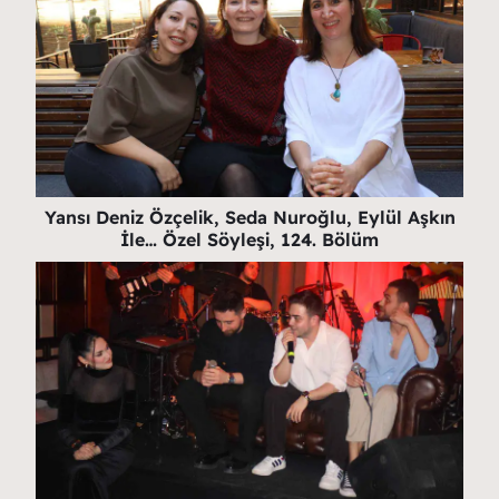
Yansı Deniz Özçelik, Seda Nuroğlu, Eylül Aşkın
İle… Özel Söyleşi, 124. Bölüm