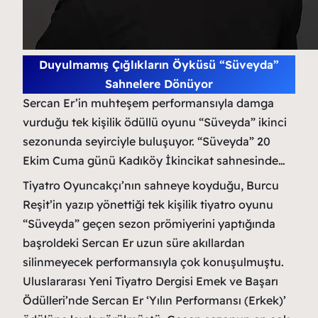
Duyulmamış Çığlıkların Öyküsü “Süveyda”
Sahnelere Dönüyor
Sercan Er’in muhteşem performansıyla damga
vurduğu tek kişilik ödüllü oyunu “Süveyda” ikinci
sezonunda seyirciyle buluşuyor. “Süveyda” 20
Ekim Cuma günü Kadıköy İkincikat sahnesinde…
Tiyatro Oyuncakçı’nın sahneye koyduğu, Burcu
Reşit’in yazıp yönettiği tek kişilik tiyatro oyunu
“Süveyda” geçen sezon prömiyerini yaptığında
başroldeki Sercan Er uzun süre akıllardan
silinmeyecek performansıyla çok konuşulmuştu.
Uluslararası Yeni Tiyatro Dergisi Emek ve Başarı
Ödülleri’nde Sercan Er ‘Yılın Performansı (Erkek)’