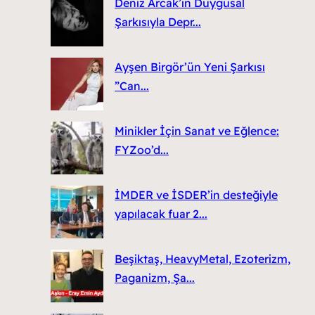
Deniz Arcak’ın Duygusal
Şarkısıyla Depr...
Ayşen Birgör’ün Yeni Şarkısı
”Can...
Minikler İçin Sanat ve Eğlence:
FYZoo’d...
İMDER ve İSDER’in desteğiyle
yapılacak fuar 2...
Beşiktaş, HeavyMetal, Ezoterizm,
Paganizm, Şa...