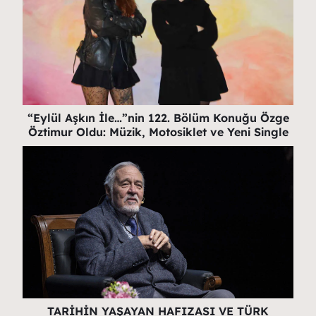
“Eylül Aşkın İle…”nin 122. Bölüm Konuğu Özge
Öztimur Oldu: Müzik, Motosiklet ve Yeni Single
TARİHİN YAŞAYAN HAFIZASI VE TÜRK