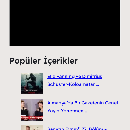
Popüler İçerikler
Elle Fanning ve Dimitrius
Schuster-Koloamatan...
Almanya’da Bir Gazetenin Genel
Yayın Yönetmen...
Sanatın Evrim’i 77. Bölüm –