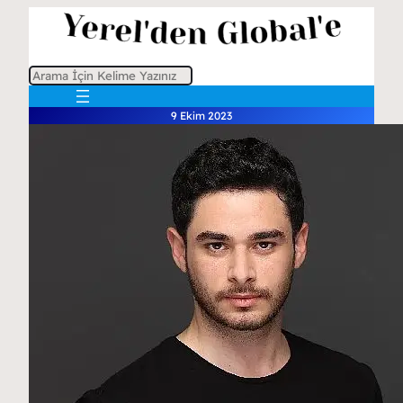
A
r
9 Ekim 2023
a