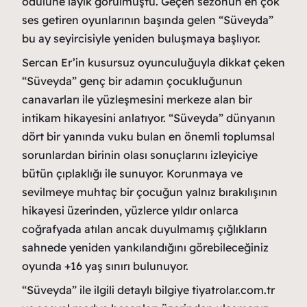
ödülüne layık görülmüştü. Geçen sezonun en çok
ses getiren oyunlarının başında gelen “Süveyda”
bu ay seyircisiyle yeniden buluşmaya başlıyor.
Sercan Er’in kusursuz oyunculuğuyla dikkat çeken
“Süveyda” genç bir adamın çocukluğunun
canavarları ile yüzleşmesini merkeze alan bir
intikam hikayesini anlatıyor. “Süveyda” dünyanın
dört bir yanında vuku bulan en önemli toplumsal
sorunlardan birinin olası sonuçlarını izleyiciye
bütün çıplaklığı ile sunuyor. Korunmaya ve
sevilmeye muhtaç bir çocuğun yalnız bırakılışının
hikayesi üzerinden, yüzlerce yıldır onlarca
coğrafyada atılan ancak duyulmamış çığlıkların
sahnede yeniden yankılandığını görebileceğiniz
oyunda +16 yaş sınırı bulunuyor.
“Süveyda” ile ilgili detaylı bilgiye tiyatrolar.com.tr