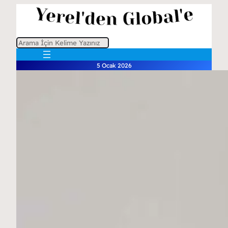
A
r
5 Ocak 2026
a