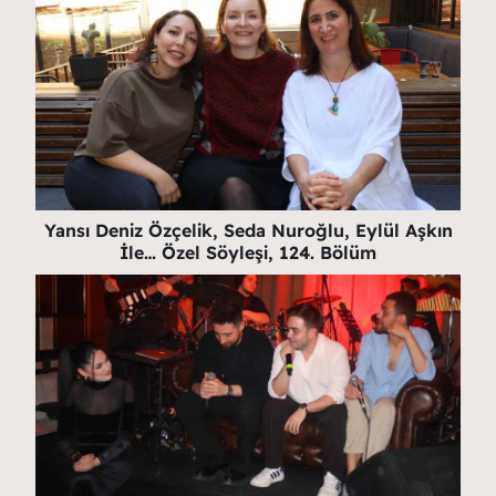
Yansı Deniz Özçelik, Seda Nuroğlu, Eylül Aşkın
İle… Özel Söyleşi, 124. Bölüm