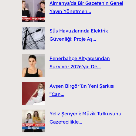
Almanya’da Bir Gazetenin Genel
Yayın Yönetmen...
Süs Havuzlarında Elektrik
Güvenliği: Proje Aş...
Fenerbahçe Altyapısından
Survivor 2026’ya: De...
Ayşen Birgör’ün Yeni Şarkısı
”Can...
Yeliz Şenyerli: Müzik Tutkusunu
Gazetecilikle...