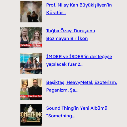
Prof. Nilay Kan Büyükişliyen’in
Küratör...
Tuğba Özay: Duruşunu
Bozmayan Bir İkon
İMDER ve İSDER’in desteğiyle
yapılacak fuar 2...
Beşiktaş, HeavyMetal, Ezoterizm,
Paganizm, Şa...
Sound Thing’in Yeni Albümü
“Something...