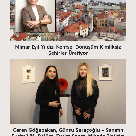
Mimar Işıl Yıldız: Kentsel Dönüşüm Kimliksiz
Şehirler Üretiyor
Ceren Göğebakan, Günsu Saraçoğlu – Sanatın
Evrim’i 86. Bölüm, Evrim Sanat, Mikado İletişim