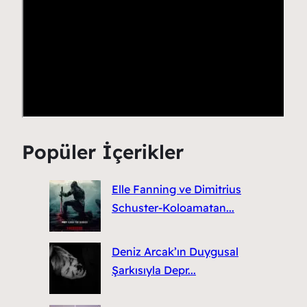
Popüler İçerikler
Elle Fanning ve Dimitrius
Schuster-Koloamatan...
Deniz Arcak’ın Duygusal
Şarkısıyla Depr...