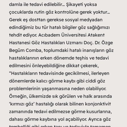
damla ile tedavi edilebilir… Şikayeti yoksa
çocuklarda rutin göz kontrolüne gerek yoktur…
Gerek eş dosttan gerekse sosyal medyadan
edindiğimiz bu tür hatalı bilgiler göz sağlığımızı
tehdit ediyor. Acıbadem Üniversitesi Atakent
Hastanesi Göz Hastalıkları Uzmanı Doç. Dr. Özge
Begüm Comba, toplumdaki hatalı inanışların göz
hastalıklarının erken dönemde teşhis ve tedavi
edilmesini önleyebildiğine dikkat çekerek,
“Hastalıkların tedavisinde gecikilmesi, ilerleyen
dönemlerde kalıcı görme kaybı gibi ciddi göz
problemlerinin yaşanmasına neden olabiliyor.
Örneğin, ülkemizde sık görülen ve halk arasında
‘kırmızı göz’ hastalığı olarak bilinen konjonktivit
zamanında tedavi edilmezse görme kusurlarına,
dahası görme kaybına yol açabiliyor. Ayrıca göz
tembelliği gibi erken tanı ve tedaviyle tamamen