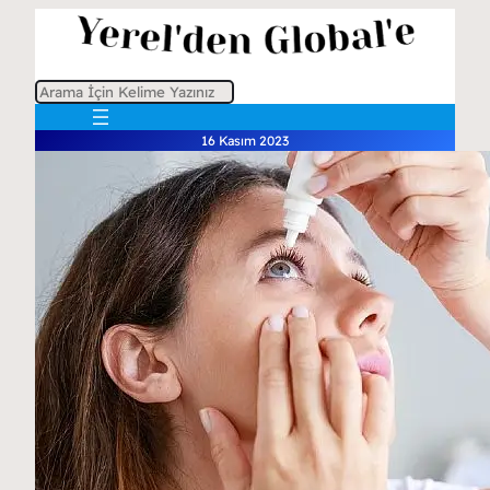
A
r
16 Kasım 2023
a