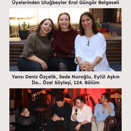
Üyelerinden Uluğbeyler Erol Güngör Belgeseli
Yansı Deniz Özçelik, Seda Nuroğlu, Eylül Aşkın
İle… Özel Söyleşi, 124. Bölüm