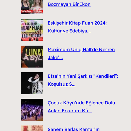
Bozmayan Bir İkon
Eskişehir Kitap Fuarı 2024:
Kültür ve Edebiya...
Maximum Uniq Hall’de Nesren
Jake’...
Efza’nın Yeni Şarkısı “Kendileri”:
Koşulsuz S...
Çocuk Köyü’nde Eğlence Dolu
Anlar: Erzurum Kü...
Sanem Barlas Kantar’ın