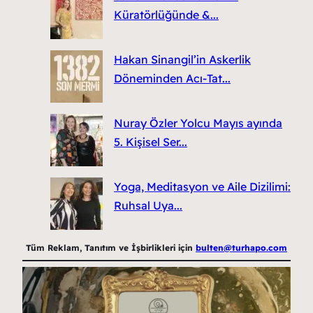
Küratörlüğünde &...
Hakan Sinangil’in Askerlik
Döneminden Acı-Tat...
Nuray Özler Yolcu Mayıs ayında
5. Kişisel Ser...
Yoga, Meditasyon ve Aile Dizilimi:
Ruhsal Uya...
Tüm Reklam, Tanıtım ve İşbirlikleri için
bulten@turhapo.com