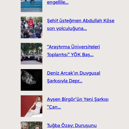
engellile...
Şehit üsteğmen Abdullah Köse
son yolculuğuna...
“Araştırma Üniversiteleri
Toplantısı” YÖK Baş...
Deniz Arcak’ın Duygusal
Şarkısıyla Depr...
Ayşen Birgör’ün Yeni Şarkısı
”Can...
Tuğba Özay: Duruşunu