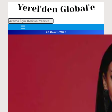
A
r
28 Kasım 2025
a