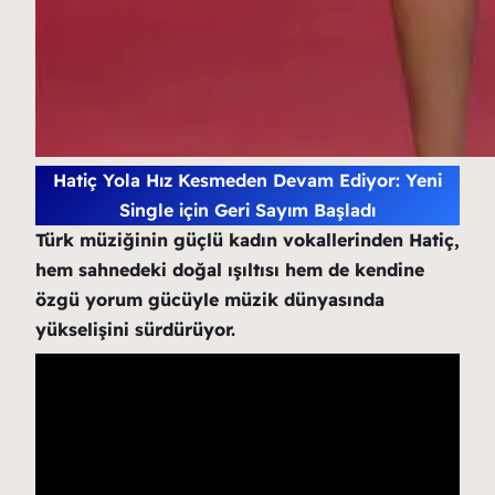
Hatiç Yola Hız Kesmeden Devam Ediyor: Yeni
Single için Geri Sayım Başladı
Türk müziğinin güçlü kadın vokallerinden Hatiç,
hem sahnedeki doğal ışıltısı hem de kendine
özgü yorum gücüyle müzik dünyasında
yükselişini sürdürüyor.