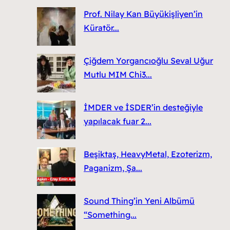
Prof. Nilay Kan Büyükişliyen’in
Küratör...
Çiğdem Yorgancıoğlu Seval Uğur
Mutlu MIM Chi3...
İMDER ve İSDER’in desteğiyle
yapılacak fuar 2...
Beşiktaş, HeavyMetal, Ezoterizm,
Paganizm, Şa...
Sound Thing’in Yeni Albümü
“Something...