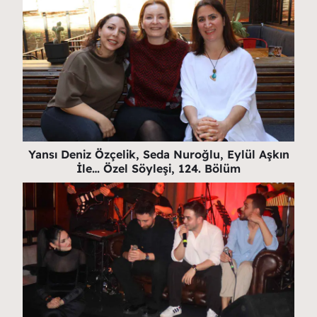
Yansı Deniz Özçelik, Seda Nuroğlu, Eylül Aşkın
İle… Özel Söyleşi, 124. Bölüm