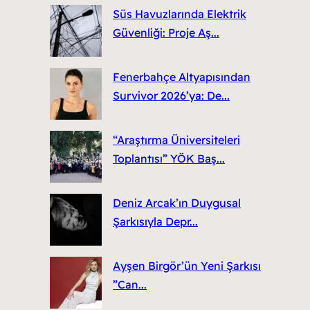
Süs Havuzlarında Elektrik
Güvenliği: Proje Aş...
Fenerbahçe Altyapısından
Survivor 2026’ya: De...
“Araştırma Üniversiteleri
Toplantısı” YÖK Baş...
Deniz Arcak’ın Duygusal
Şarkısıyla Depr...
Ayşen Birgör’ün Yeni Şarkısı
”Can...