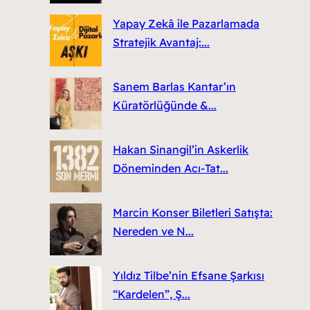
Yapay Zekâ ile Pazarlamada
Stratejik Avantaj:...
Sanem Barlas Kantar’ın
Küratörlüğünde &...
Hakan Sinangil’in Askerlik
Döneminden Acı-Tat...
Marcin Konser Biletleri Satışta:
Nereden ve N...
Yıldız Tilbe’nin Efsane Şarkısı
“Kardelen”, Ş...