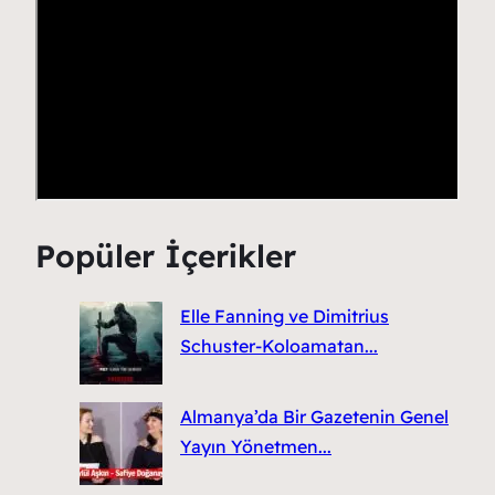
Popüler İçerikler
Elle Fanning ve Dimitrius
Schuster-Koloamatan...
Almanya’da Bir Gazetenin Genel
Yayın Yönetmen...