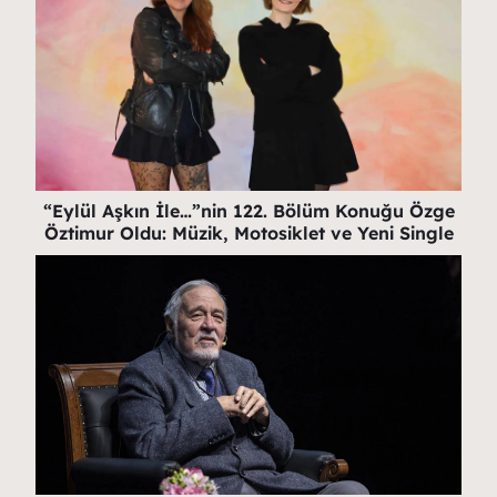
“Eylül Aşkın İle…”nin 122. Bölüm Konuğu Özge
Öztimur Oldu: Müzik, Motosiklet ve Yeni Single