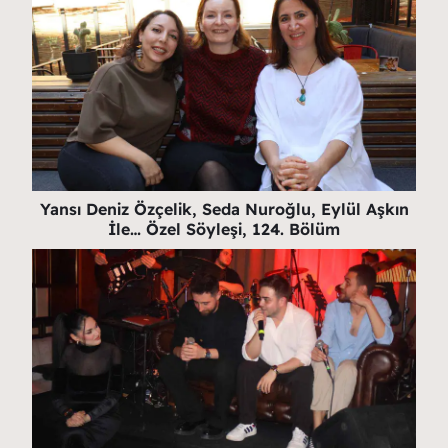
Yansı Deniz Özçelik, Seda Nuroğlu, Eylül Aşkın
İle… Özel Söyleşi, 124. Bölüm