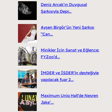
Deniz Arcak’ın Duygusal
Şarkısıyla Depr...
Ayşen Birgör’ün Yeni Şarkısı
”Can...
Minikler İçin Sanat ve Eğlence:
FYZoo’d...
İMDER ve İSDER’in desteğiyle
yapılacak fuar 2...
Maximum Uniq Hall’de Nesren
Jake’...