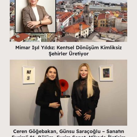
Mimar Işıl Yıldız: Kentsel Dönüşüm Kimliksiz
Şehirler Üretiyor
Ceren Göğebakan, Günsu Saraçoğlu – Sanatın