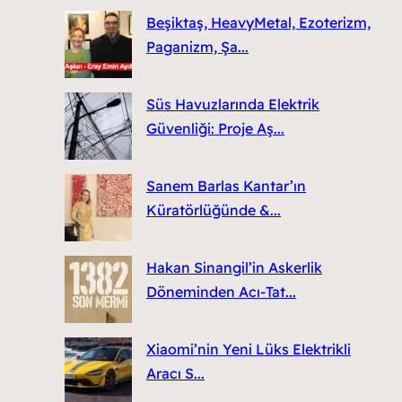
Beşiktaş, HeavyMetal, Ezoterizm,
Paganizm, Şa...
Süs Havuzlarında Elektrik
Güvenliği: Proje Aş...
Sanem Barlas Kantar’ın
Küratörlüğünde &...
Hakan Sinangil’in Askerlik
Döneminden Acı-Tat...
Xiaomi’nin Yeni Lüks Elektrikli
Aracı S...