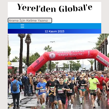
A
r
12 Kasım 2023
a