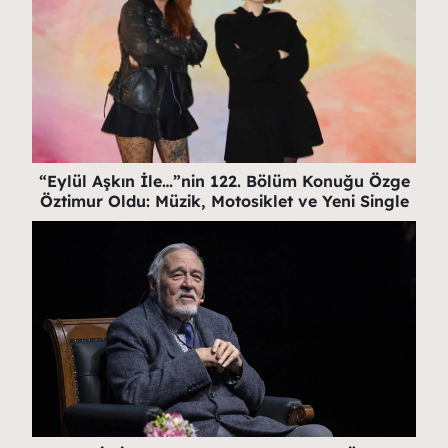
“Eylül Aşkın İle…”nin 122. Bölüm Konuğu Özge
Öztimur Oldu: Müzik, Motosiklet ve Yeni Single