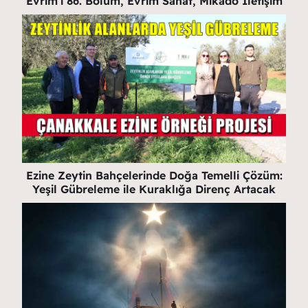
Evrim’i 86. Bölüm, Evrim Sanat, Mikado İletişim
Ezine Zeytin Bahçelerinde Doğa Temelli Çözüm:
Yeşil Gübreleme ile Kuraklığa Direnç Artacak