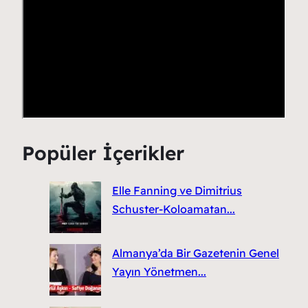
Popüler İçerikler
Elle Fanning ve Dimitrius
Schuster-Koloamatan...
Almanya’da Bir Gazetenin Genel
Yayın Yönetmen...