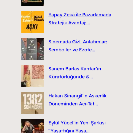
Yapay Zekâ ile Pazarlamada
Stratejik Avantaj:...
Sinemada Gizli Anlatımlar:
Semboller ve Ezote...
Sanem Barlas Kantar’ın
Küratörlüğünde &...
Hakan Sinangil’in Askerlik
Döneminden Acı-Tat...
Eylül Yücel’in Yeni Şarkısı
“Yaşattığını Yaşa...