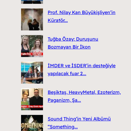
Prof. Nilay Kan Büyükişliyen’in
Küratör...
Tuğba Özay: Duruşunu
Bozmayan Bir İkon
İMDER ve İSDER’in desteğiyle
yapılacak fuar 2...
Beşiktaş, HeavyMetal, Ezoterizm,
Paganizm, Şa...
Sound Thing’in Yeni Albümü
“Something...