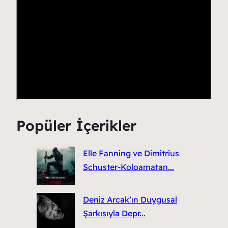
Popüler İçerikler
Elle Fanning ve Dimitrius
Schuster-Koloamatan...
Deniz Arcak’ın Duygusal
Şarkısıyla Depr...