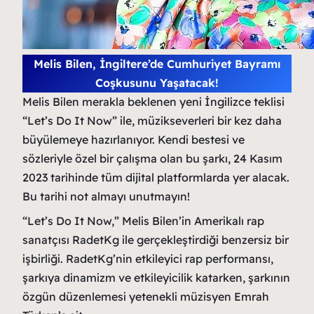
Melis Bilen, İngiltere’de Cumhuriyet Bayramı
Coşkusunu Yaşatacak!
Melis Bilen merakla beklenen yeni İngilizce teklisi
“Let’s Do It Now” ile, müzikseverleri bir kez daha
büyülemeye hazırlanıyor. Kendi bestesi ve
sözleriyle özel bir çalışma olan bu şarkı, 24 Kasım
2023 tarihinde tüm dijital platformlarda yer alacak.
Bu tarihi not almayı unutmayın!
“Let’s Do It Now,” Melis Bilen’in Amerikalı rap
sanatçısı RadetKg ile gerçekleştirdiği benzersiz bir
işbirliği. RadetKg’nin etkileyici rap performansı,
şarkıya dinamizm ve etkileyicilik katarken, şarkının
özgün düzenlemesi yetenekli müzisyen Emrah