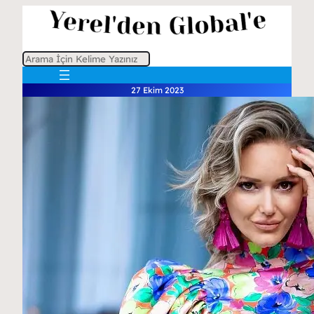
A
r
27 Ekim 2023
a