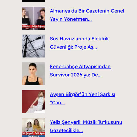
Almanya’da Bir Gazetenin Genel
Yayın Yönetmen...
Süs Havuzlarında Elektrik
Güvenliği: Proje Aş...
Fenerbahçe Altyapısından
Survivor 2026’ya: De...
Ayşen Birgör’ün Yeni Şarkısı
”Can...
Yeliz Şenyerli: Müzik Tutkusunu
Gazetecilikle...