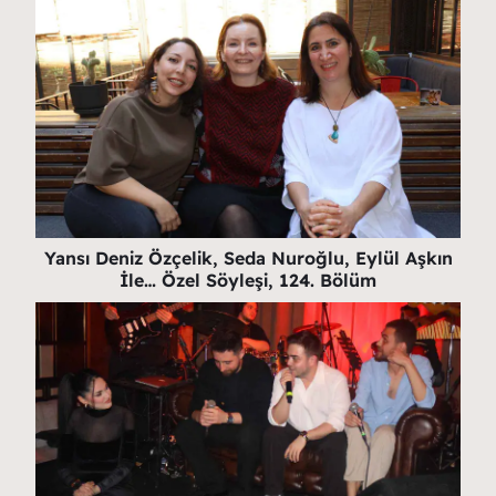
Yansı Deniz Özçelik, Seda Nuroğlu, Eylül Aşkın
İle… Özel Söyleşi, 124. Bölüm