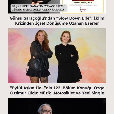
Günsu Saraçoğlu’ndan “Slow Down Life”: İklim
Krizinden İçsel Dönüşüme Uzanan Eserler
“Eylül Aşkın İle…”nin 122. Bölüm Konuğu Özge
Öztimur Oldu: Müzik, Motosiklet ve Yeni Single