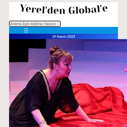
A
r
19 Kasım 2023
a