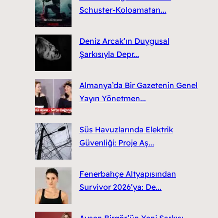
Schuster-Koloamatan...
Deniz Arcak’ın Duygusal
Şarkısıyla Depr...
Almanya’da Bir Gazetenin Genel
Yayın Yönetmen...
Süs Havuzlarında Elektrik
Güvenliği: Proje Aş...
Fenerbahçe Altyapısından
Survivor 2026’ya: De...