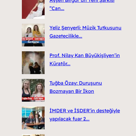
Ayşen Birgör’ün Yeni Şarkısı
”Can...
Yeliz Şenyerli: Müzik Tutkusunu
Gazetecilikle...
Prof. Nilay Kan Büyükişliyen’in
Küratör...
Tuğba Özay: Duruşunu
Bozmayan Bir İkon
İMDER ve İSDER’in desteğiyle
yapılacak fuar 2...