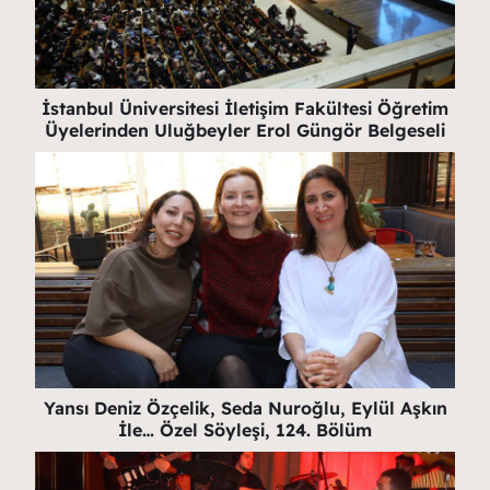
İstanbul Üniversitesi İletişim Fakültesi Öğretim
Üyelerinden Uluğbeyler Erol Güngör Belgeseli
Yansı Deniz Özçelik, Seda Nuroğlu, Eylül Aşkın
İle… Özel Söyleşi, 124. Bölüm