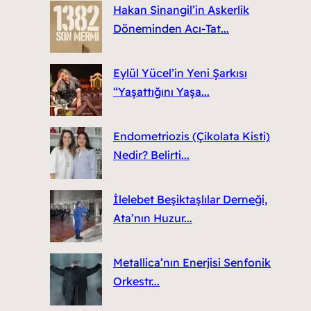
Hakan Sinangil’in Askerlik
Döneminden Acı-Tat...
Eylül Yücel’in Yeni Şarkısı
“Yaşattığını Yaşa...
Endometriozis (Çikolata Kisti)
Nedir? Belirti...
İlelebet Beşiktaşlılar Derneği,
Ata’nın Huzur...
Metallica’nın Enerjisi Senfonik
Orkestr...