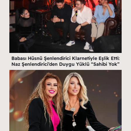
Babası Hüsnü Şenlendirici Klarnetiyle Eşlik Etti:
Naz Şenlendirici’den Duygu Yüklü “Sahibi Yok”