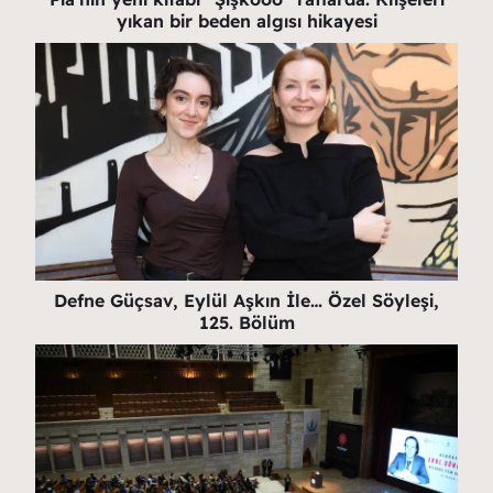
yıkan bir beden algısı hikayesi
Defne Güçsav, Eylül Aşkın İle… Özel Söyleşi,
125. Bölüm