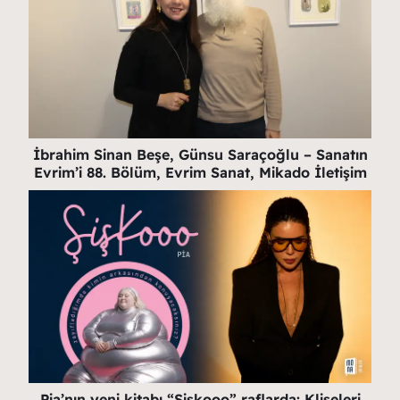
İbrahim Sinan Beşe, Günsu Saraçoğlu – Sanatın
Evrim’i 88. Bölüm, Evrim Sanat, Mikado İletişim
Pia’nın yeni kitabı “Şişkooo” raflarda: Klişeleri