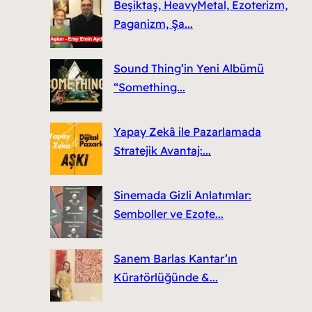
Beşiktaş, HeavyMetal, Ezoterizm,
Paganizm, Şa...
Sound Thing’in Yeni Albümü
“Something...
Yapay Zekâ ile Pazarlamada
Stratejik Avantaj:...
Sinemada Gizli Anlatımlar:
Semboller ve Ezote...
Sanem Barlas Kantar’ın
Küratörlüğünde &...