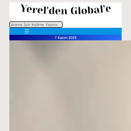
A
r
7 Kasım 2025
a