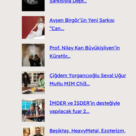
Şarkısıyla Depr...
Ayşen Birgör’ün Yeni Şarkısı
”Can...
Prof. Nilay Kan Büyükişliyen’in
Küratör...
Çiğdem Yorgancıoğlu Seval Uğur
Mutlu MIM Chi3...
İMDER ve İSDER’in desteğiyle
yapılacak fuar 2...
Beşiktaş, HeavyMetal, Ezoterizm,