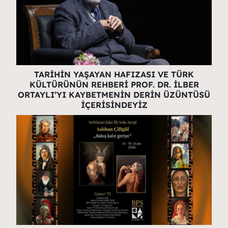
TARİHİN YAŞAYAN HAFIZASI VE TÜRK
KÜLTÜRÜNÜN REHBERİ PROF. DR. İLBER
ORTAYLI’YI KAYBETMENİN DERİN ÜZÜNTÜSÜ
İÇERİSİNDEYİZ