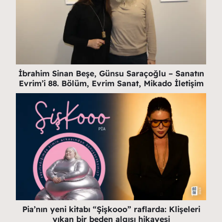
İbrahim Sinan Beşe, Günsu Saraçoğlu – Sanatın
Evrim’i 88. Bölüm, Evrim Sanat, Mikado İletişim
Pia’nın yeni kitabı “Şişkooo” raflarda: Klişeleri
yıkan bir beden algısı hikayesi