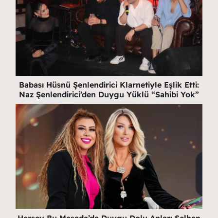
Babası Hüsnü Şenlendirici Klarnetiyle Eşlik Etti:
Naz Şenlendirici’den Duygu Yüklü “Sahibi Yok”
Herşey Bu Masada’da Duygu Dolu Anlar: Selhan