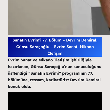
Sanatın Evrim’i 77. Bölüm – Devrim Demiral,
Günsu Saraçoğlu – Evrim Sanat, Mikado
İletişim
Evrim Sanat ve Mikado İletişim işbirliğiyle
hazırlanan, Günsu Saraçoğlu’nun sunuculuğunu
üstlendiği “Sanatın Evrimi” programının 77.
bölümüne, ressam, karikatürist Devrim Demiral
konuk oldu.