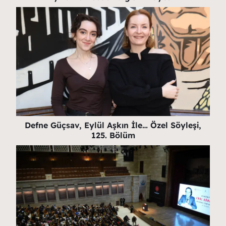
Defne Güçsav, Eylül Aşkın İle… Özel Söyleşi,
125. Bölüm