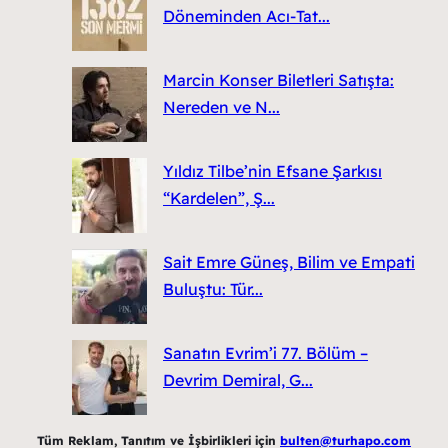
Döneminden Acı-Tat...
Marcin Konser Biletleri Satışta:
Nereden ve N...
Yıldız Tilbe’nin Efsane Şarkısı
“Kardelen”, Ş...
Sait Emre Güneş, Bilim ve Empati
Buluştu: Tür...
Sanatın Evrim’i 77. Bölüm –
Devrim Demiral, G...
Tüm Reklam, Tanıtım ve İşbirlikleri için
bulten@turhapo.com