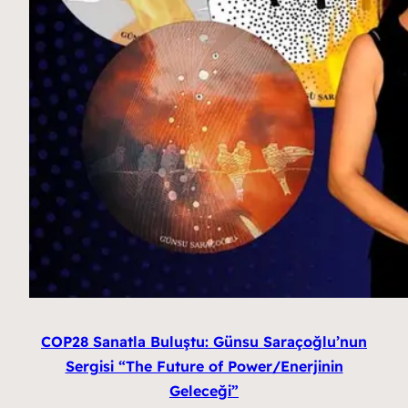
COP28 Sanatla Buluştu: Günsu Saraçoğlu’nun
Sergisi “The Future of Power/Enerjinin
Geleceği”