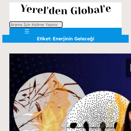
A
r
Etiket:
Enerjinin Geleceği
a