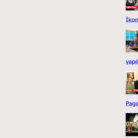
İko
yapıl
Paga