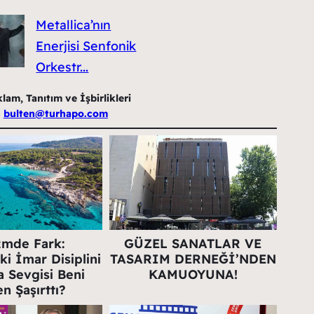
Metallica’nın
Enerjisi Senfonik
Orkestr...
am, Tanıtım ve İşbirlikleri
n
bulten@turhapo.com
zmde Fark:
GÜZEL SANATLAR VE
ki İmar Disiplini
TASARIM DERNEĞİ’NDEN
 Sevgisi Beni
KAMUOYUNA!
n Şaşırttı?