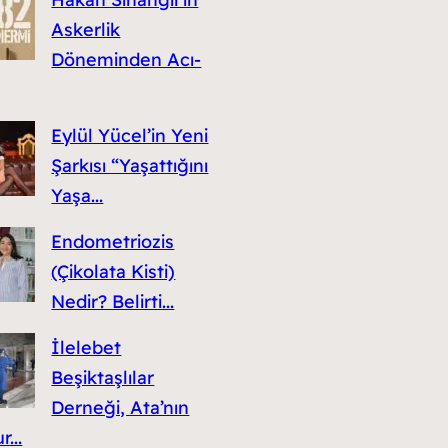
Askerlik
Döneminden Acı-
Eylül Yücel’in Yeni
Şarkısı “Yaşattığını
Yaşa...
Endometriozis
(Çikolata Kisti)
Nedir? Belirti...
İlelebet
Beşiktaşlılar
Derneği, Ata’nın
...