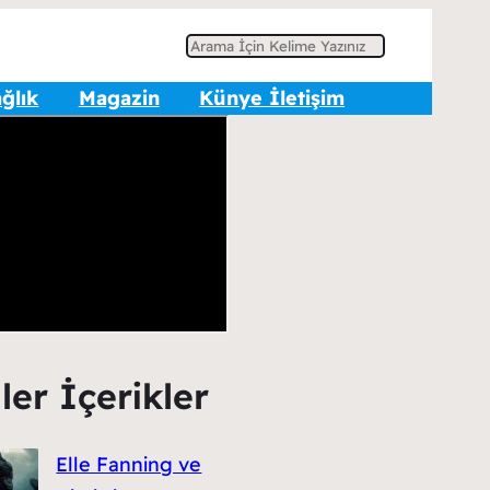
A
r
ğlık
Magazin
Künye İletişim
a
ler İçerikler
Elle Fanning ve