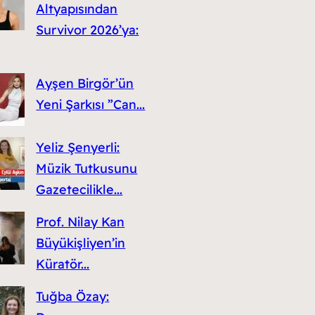
Altyapısından
Survivor 2026’ya:
Ayşen Birgör’ün
Yeni Şarkısı ”Can...
Yeliz Şenyerli:
Müzik Tutkusunu
Gazetecilikle...
Prof. Nilay Kan
Büyükişliyen’in
Küratör...
Tuğba Özay: