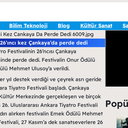
Bilim Teknoloji
Blog
Kültür Sanat
Sa
i 26’ıncı kez Çankaya’da perde dedi
ro Festivalinin 26’ncısı Çankaya
ğinde perde dedi. Festivalin Onur Ödülü
lü Mehmet Ulusoy’a verildi.
r yıl destek verdiği ve çeyrek asrı geride
ara Tiyatro Festivali başladı. Çankaya
Kültür Merkezinde gerçekleşen ve birçok
Popü
 26. Uluslararası Ankara Tiyatro Festivali
ın alırken festivalin Emek Ödülü Mehmet
 Festivali, 27 Kasım’a dek sanatseverlere 26