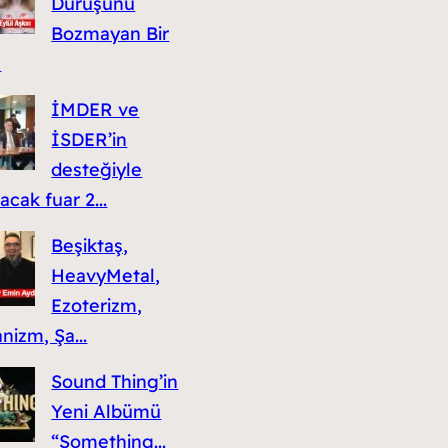
Duruşunu
Bozmayan Bir
n
İMDER ve
İSDER’in
desteğiyle
acak fuar 2...
Beşiktaş,
HeavyMetal,
Ezoterizm,
nizm, Şa...
Sound Thing’in
Yeni Albümü
“Something...