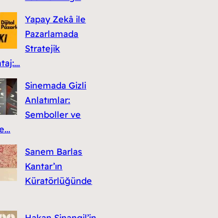
Yapay Zekâ ile
Pazarlamada
Stratejik
aj:...
Sinemada Gizli
Anlatımlar:
Semboller ve
...
Sanem Barlas
Kantar’ın
Küratörlüğünde
Hakan Sinangil’in