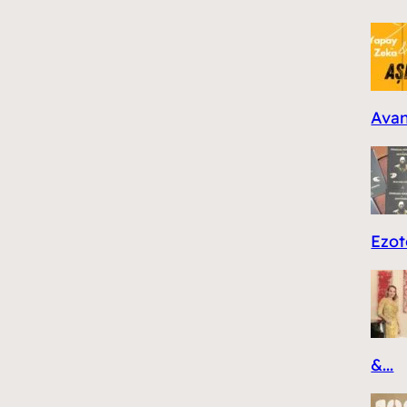
Avant
Ezote
&...