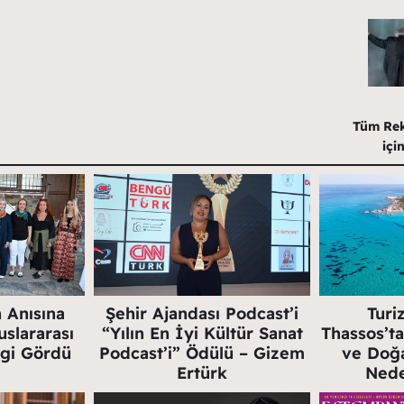
Tüm Rekl
içi
n Anısına
Şehir Ajandası Podcast’i
Turi
slararası
“Yılın En İyi Kültür Sanat
Thassos’ta
lgi Gördü
Podcast’i” Ödülü – Gizem
ve Doğa
Ertürk
Nede