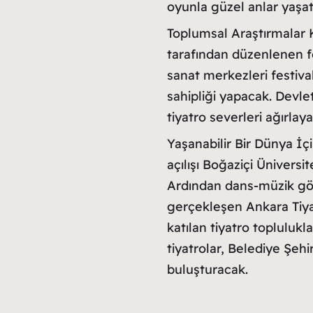
oyunla güzel anlar yaşa
Toplumsal Araştırmalar 
tarafından düzenlenen f
sanat merkezleri festiv
sahipliği yapacak. Devle
tiyatro severleri ağırlay
Yaşanabilir Bir Dünya İçi
açılışı Boğaziçi Ünivers
Ardından dans-müzik göst
gerçekleşen Ankara Tiya
katılan tiyatro toplulukla
tiyatrolar, Belediye Şehi
buluşturacak.