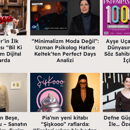
’in İlk
“Minimalizm Moda Değil”:
Ayşe Uça:
ı “Bil Ki
Uzman Psikolog Hatice
Dünyası
 Dijital
Keltek’ten Perfect Days
Söz Sahib
arda
Analizi
İç
n Beşe,
Pia’nın yeni kitabı
Defne Güç
 – Sanatın
“Şişkooo” raflarda:
İle… Öze