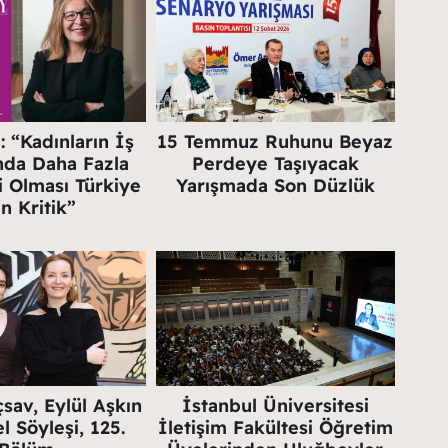
 “Kadınların İş
15 Temmuz Ruhunu Beyaz
nda Daha Fazla
Perdeye Taşıyacak
i Olması Türkiye
Yarışmada Son Düzlük
in Kritik”
sav, Eylül Aşkın
İstanbul Üniversitesi
l Söyleşi, 125.
İletişim Fakültesi Öğretim