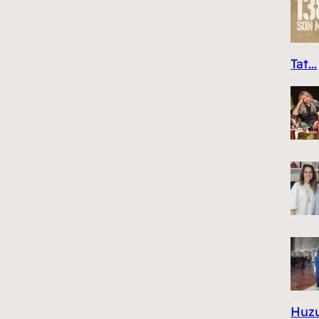
Tat...
Huzur