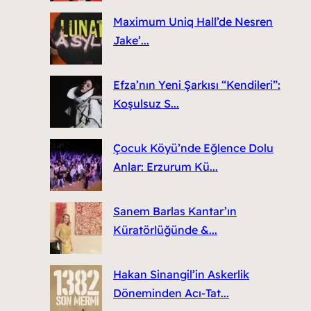
Maximum Uniq Hall’de Nesren
Jake’...
Efza’nın Yeni Şarkısı “Kendileri”:
Koşulsuz S...
Çocuk Köyü’nde Eğlence Dolu
Anlar: Erzurum Kü...
Sanem Barlas Kantar’ın
Küratörlüğünde &...
Hakan Sinangil’in Askerlik
Döneminden Acı-Tat...