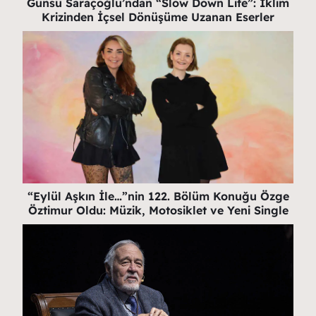
Günsu Saraçoğlu’ndan “Slow Down Life”: İklim
Krizinden İçsel Dönüşüme Uzanan Eserler
“Eylül Aşkın İle…”nin 122. Bölüm Konuğu Özge
Öztimur Oldu: Müzik, Motosiklet ve Yeni Single