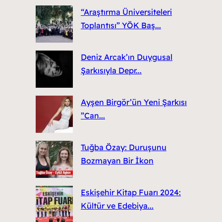
“Araştırma Üniversiteleri
Toplantısı” YÖK Baş...
Deniz Arcak’ın Duygusal
Şarkısıyla Depr...
Ayşen Birgör’ün Yeni Şarkısı
”Can...
Tuğba Özay: Duruşunu
Bozmayan Bir İkon
Eskişehir Kitap Fuarı 2024:
Kültür ve Edebiya...