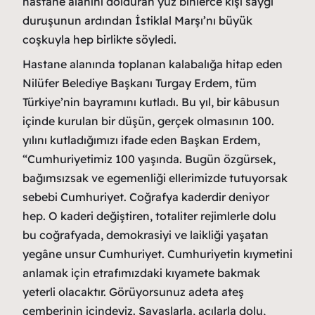
hastane alanını dolduran yüz binlerce kişi saygı
duruşunun ardından İstiklal Marşı’nı büyük
coşkuyla hep birlikte söyledi.
Hastane alanında toplanan kalabalığa hitap eden
Nilüfer Belediye Başkanı Turgay Erdem, tüm
Türkiye’nin bayramını kutladı. Bu yıl, bir kâbusun
içinde kurulan bir düşün, gerçek olmasının 100.
yılını kutladığımızı ifade eden Başkan Erdem,
“Cumhuriyetimiz 100 yaşında. Bugün özgürsek,
bağımsızsak ve egemenliği ellerimizde tutuyorsak
sebebi Cumhuriyet. Coğrafya kaderdir deniyor
hep. O kaderi değiştiren, totaliter rejimlerle dolu
bu coğrafyada, demokrasiyi ve laikliği yaşatan
yegâne unsur Cumhuriyet. Cumhuriyetin kıymetini
anlamak için etrafımızdaki kıyamete bakmak
yeterli olacaktır. Görüyorsunuz adeta ateş
çemberinin içindeyiz. Savaşlarla, acılarla dolu,