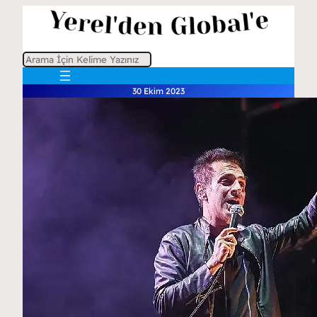
A
r
30 Ekim 2023
a