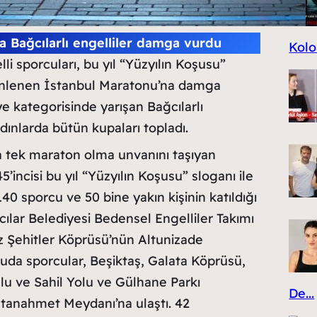
a Bağcılarlı engelliler damga vurdu
Kolo
li sporcuları, bu yıl “Yüzyılın Koşusu”
üzenlenen İstanbul Maratonu’na damga
ye kategorisinde yarışan Bağcılarlı
dınlarda bütün kupaları topladı.
a tek maraton olma unvanını taşıyan
incisi bu yıl “Yüzyılın Koşusu” sloganı ile
40 sporcu ve 50 bine yakın kişinin katıldığı
ılar Belediyesi Bedensel Engelliler Takımı
z Şehitler Köprüsü’nün Altunizade
uda sporcular, Beşiktaş, Galata Köprüsü,
u ve Sahil Yolu ve Gülhane Parkı
De...
tanahmet Meydanı’na ulaştı. 42