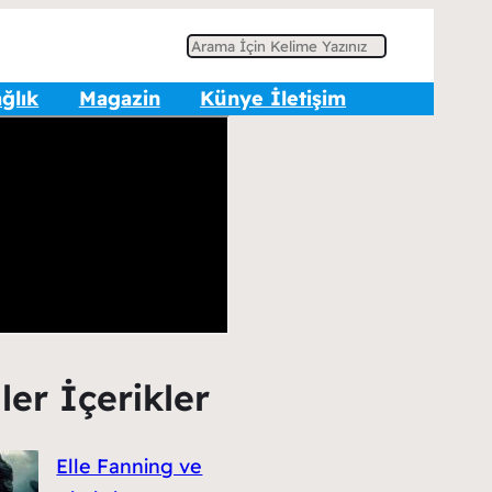
A
r
ğlık
Magazin
Künye İletişim
a
ler İçerikler
Elle Fanning ve