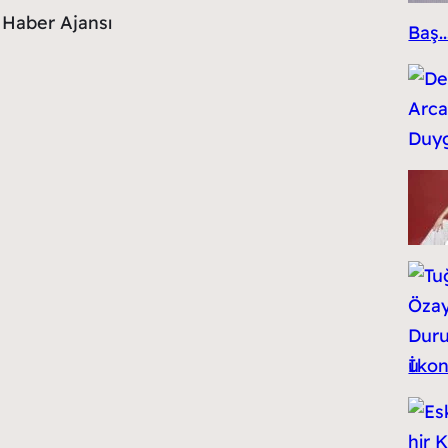
Haber Ajansı
Baş..
İko