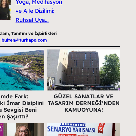
Yoga, Meditasyon
ve Aile Dizilimi:
Ruhsal Uya...
am, Tanıtım ve İşbirlikleri
n
bulten@turhapo.com
zmde Fark:
GÜZEL SANATLAR VE
ki İmar Disiplini
TASARIM DERNEĞİ’NDEN
 Sevgisi Beni
KAMUOYUNA!
n Şaşırttı?