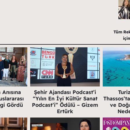
Tüm Rekl
içi
n Anısına
Şehir Ajandası Podcast’i
Turi
slararası
“Yılın En İyi Kültür Sanat
Thassos’ta
lgi Gördü
Podcast’i” Ödülü – Gizem
ve Doğa
Ertürk
Nede