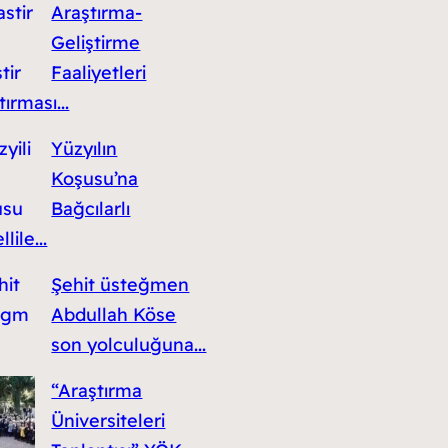
Araştırma-
Geliştirme
Faaliyetleri
ırması...
Yüzyılın
Koşusu’na
Bağcılarlı
lile...
Şehit üsteğmen
Abdullah Köse
son yolculuğuna...
“Araştırma
Üniversiteleri