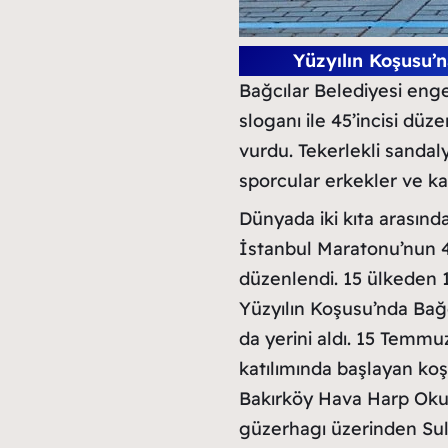
Yüzyılın Koşusu’n
Bağcılar Belediyesi engel
sloganı ile 45’incisi d
vurdu. Tekerlekli sandal
sporcular erkekler ve ka
Dünyada iki kıta arasınd
İstanbul Maratonu’nun 45’
düzenlendi. 15 ülkeden 1
Yüzyılın Koşusu’nda Bağc
da yerini aldı. 15 Temmu
katılımında başlayan koş
Bakırköy Hava Harp Okul
güzerhagı üzerinden Sul