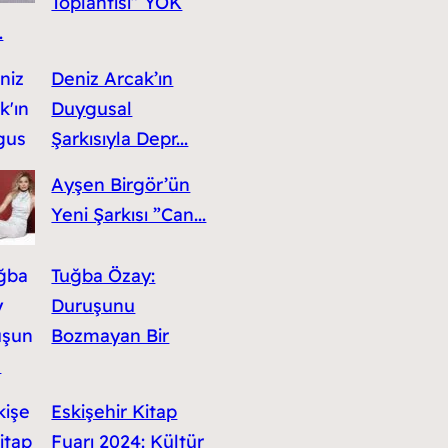
Toplantısı” YÖK
.
Deniz Arcak’ın
Duygusal
Şarkısıyla Depr...
Ayşen Birgör’ün
Yeni Şarkısı ”Can...
Tuğba Özay:
Duruşunu
Bozmayan Bir
n
Eskişehir Kitap
Fuarı 2024: Kültür