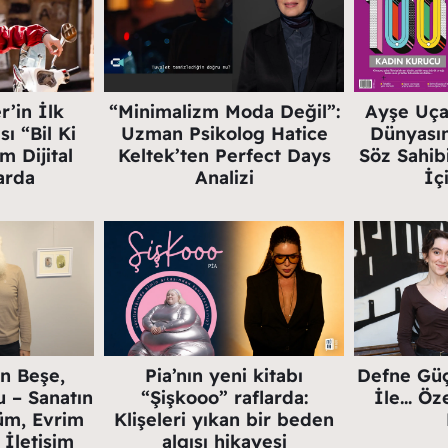
’in İlk
“Minimalizm Moda Değil”:
Ayşe Uça:
ı “Bil Ki
Uzman Psikolog Hatice
Dünyası
 Dijital
Keltek’ten Perfect Days
Söz Sahib
arda
Analizi
İç
n Beşe,
Pia’nın yeni kitabı
Defne Güç
 – Sanatın
“Şişkooo” raflarda:
İle… Öze
lüm, Evrim
Klişeleri yıkan bir beden
 İletişim
algısı hikayesi