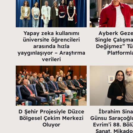
Yapay zeka kullanımı
Ayberk Gezer
üniversite öğrencileri
Single Çalışmas
arasında hızla
Değişmez” Tüm
yaygınlaşıyor – Araştırma
Platforml
verileri
D Şehir Projesiyle Düzce
İbrahim Sina
Bölgesel Çekim Merkezi
Günsu Saraçoğlu
Oluyor
Evrim’i 88. Bö
Sanat, Mikado