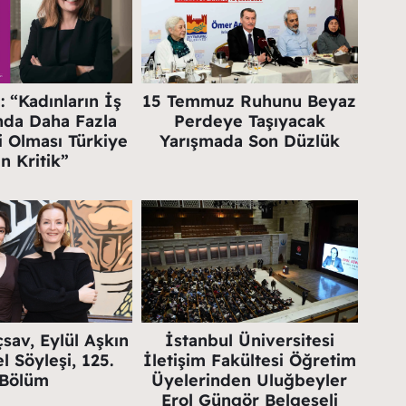
 “Kadınların İş
15 Temmuz Ruhunu Beyaz
nda Daha Fazla
Perdeye Taşıyacak
i Olması Türkiye
Yarışmada Son Düzlük
in Kritik”
sav, Eylül Aşkın
İstanbul Üniversitesi
l Söyleşi, 125.
İletişim Fakültesi Öğretim
Bölüm
Üyelerinden Uluğbeyler
Erol Güngör Belgeseli