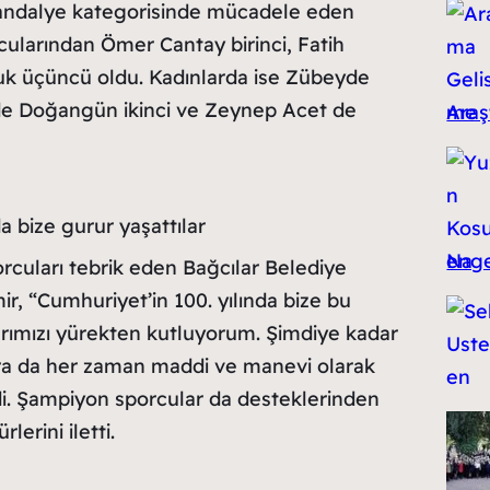
 sandalye kategorisinde mücadele eden
cularından Ömer Cantay birinci, Fatih
uk üçüncü oldu. Kadınlarda ise Zübeyde
de Doğangün ikinci ve Zeynep Acet de
Araşt
a bize gurur yaşattılar
engel
orcuları tebrik eden Bağcılar Belediye
, “Cumhuriyet’in 100. yılında bize bu
rımızı yürekten kutluyorum. Şimdiye kadar
ra da her zaman maddi ve manevi olarak
di. Şampiyon sporcular da desteklerinden
erini iletti.