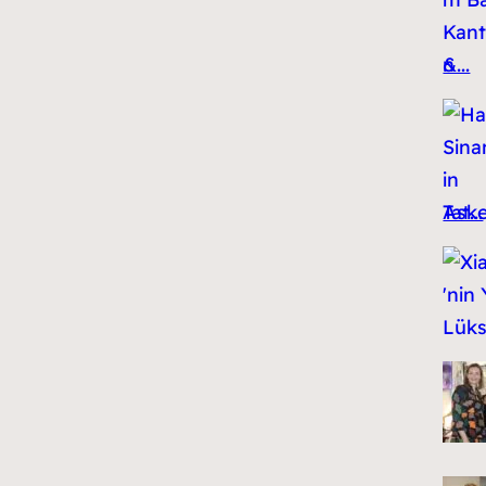
&...
Tat...